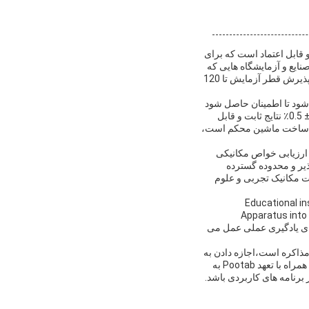
وع و قابل اعتماد است که برای
ایع و آزمایشگاه هایی که
نیاز به اندازه گیری دقیق قدرت و دوام مواد دارند، ایده آل استبا محدوده نیروی آزمایش 0.5-500kN و توانایی پذیرش قطر آزمایش تا 120
یفیت استفاده می شود تا اطمینان حاصل شود
که مواد اولیه و محصولات نهایی با استانداردهای مکانیکی سختگیرانه مطابقت دارنددقت سرعت آزمایش بالا ± 0.5٪ نتایج ثابت و قابل
ند.ساخت ماشين محکم است،
 ارزیابی خواص مکانیکی
ذیر و محدوده گسترده
ات مکانیک تجربی و علوم
Educational in
Apparatus into 
 های یادگیری عملی عمل می
ذاکره است،اجازه دادن به
خریداران برای سفارشی سازی خرید خود با توجه به نیازهای خاص و محدودیت های بودجهاین انعطاف پذیری، همراه با تعهد Pootab به
نامه های کاربردی باشد.