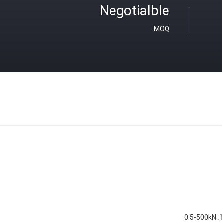
Negotialble
MOQ
0.5-500kN