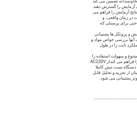
اوتمندانه تضمین می کند
ن آزمایش را گسترش دهند.
 پارامترها و نتایج آزمایش را فراهم می
ت در زمان واقعی، و
بهبود می بخشد.حتی برای پرسنلی که
ش و پروتکل ها پشتیبانی
 آنها بررسی خواص مواد و
کرد ثابت را در طول
نوع و سهولت استفاده را
ترکیب می کند. دقت ± 1٪ نیروی آزمایش و ± 0.دقت سرعت آزمایش 5٪ دقت بی نظیر در اندازه گیری تنش را فراهم می کنداز AC220V
120 همراه با یک سیستم نمایش LCD بصری است.این دستگاه تست تنش کاملا
ن از تجزیه و تحلیل قابل
ر پشتیبانی می شود..