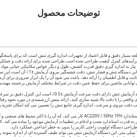
توضیحات محصول
 بسیار دقیق و قابل اعتماد از تجهیزات اندازه گیری تنش است که برای پاسخگو
رآیندهای کنترل کیفیت طراحی شده است.طراحی شده برای ارائه دقت و عملکرد 
نیاز به اندازه گیری دقیق قدرت کشش، طول و دیگر خواص مکانیکی حیاتی مواد دا
یکی از ویژگی های برجسته این دستگاه تنش و فش
ابت و قابل اطمینان را ارائه دهد، باعث می شود آن را یک ابزار ضروری برای آزما
.توانایی ماشین برای حفظ چنین دقت در شرایط مختلف آزمایش برجسته مهند
علاوه بر دقت نیروی، دستگاه آزمایش تنش دارای دقت سرعت آزمایش ±0.5٪ 
 واقعی را با دقت بالا شبیه سازی کنند، ارائه بینش ارزشمندی در مورد نحوه رفت
دقت نیروی و سرعت، اندازه گیری جامع تنش را تضمین می کند.امکان تجزیه و 
این دستگاه با یک منبع برق استاندارد AC220V / 50Hz 1PH کار می کند، که آن را با اکث
ز به قدرت استاندارد نصب و ادغام در تنظیمات آزمایش موجود را ساده می کند، 
راحی دستگاه اولویت راحتی کاربر را بدون به خطر انداختن عملکرد دارد.
با ظرفیت قطر آزمایش 120 میلی متر، این دستگاه آزمایش تنش می تواند طیف گسترده ای از اندازه نمون