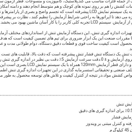
 از جمله فلزات مناسب می کند,پلاستیک، کامپوزیت و منسوجات. قطر آزمون سخ
یشات کشش را هم بر روی نمونه های کوچک و هم متوسط انجام دهند و دامنه امکا
دستگاه آزمایش تنش مجهز به یک سیستم نمایش LCD پیشرفته است که تجسم واضح و بصری از
زه می دهد تا اپراتورها به راحتی شرایط آزمایش را تنظیم کنند.، نظارت بر پیشرف
بررسی داده ها بلافاصله پس از آزمایش. سیستم LCD تجربه کلی کاربر را با کار آسان ماشین 
هیزات اندازه گیری تنش، این دستگاه آزمایش تنش از استانداردهای مختلف آزمای
 با مقررات صنعت.این یک ابزار ضروری برای تیم های تضمین کیفیت است که هدف
ن محصول است.کیفیت ساخت قوی و قطعات دقیق دستگاه، دوام طولانی مدت و عمل
.
تنش یک دستگاه تنش فشار تنش پیشرفته است که دقت بالا، قابلیت های تست مت
/ 50Hz 1PH تغذیه می شود و دارای قطر آزمایش mm
ف صنعتی و تحقیقاتی استسرمایه گذاری در این تجهیزات اندازه گیری تنش اطمینا
 خواص کشش مواد،در نتیجه از کنترل کیفیت و تلاش های توسعه محصول به طور موث
ایش تنش
زمایش فشار
رم