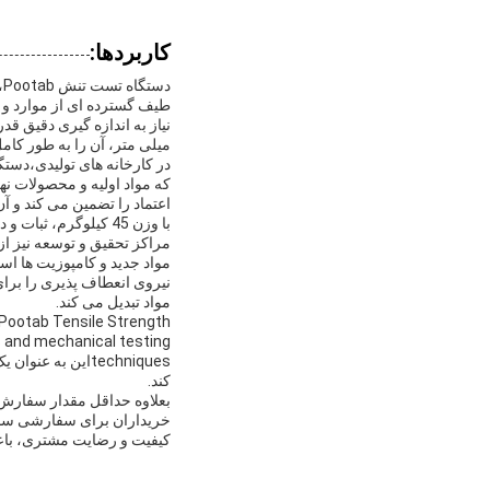
کاربردها:
د
طیف گسترده ای از موارد و 
میلی متر، آن را به طور کام
اعتماد را تضمین می کند و
با وزن 45 کیلوگرم، ثبات و دوام برای استفاده مداوم در محیط های صنعتی سخت را ارائه می دهد.
مراکز تحقیق و توسعه نیز از
مواد جدید و کامپوزیت ها اس
نیروی انعطاف پذیری را برای
مواد تبدیل می کند.
e Pootab Tensile Strength
s and mechanical testing
techniquesاین 
کند.
بعلاوه حداقل مقدار سفارش،
کیفیت و رضایت مشتری، باع