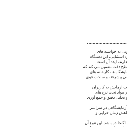
یی به خواسته های
استثنایی، این دستگاه
رند، ایده آل است.
ار تنش، دقت چشمگیر نیروی آزمایش ±1٪ آن است.این سطح دقت تضمین می کند که
یشگاه ها، کارخانه های
سی پیشرفته و ساخت قوی
است.این کنترل دقیق بر سرعت آزمایش به کاربران
ار مواد تحت نرخ های
تحلیل دقیق و جمع آوری
ر محیط های صنعتی و آزمایشگاهی در سراسر
کاهش زمان خرابی و
ه را گنجانده باشد. این تنوع آن