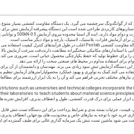
ستگاه تست تنش Pootab، که از گوانگدونگ سرچشمه می گیرد، یک دستگاه مقاومت کششی بسیار متن
سناریوهای کاربردی طراحی شده است.این دستگاه پیشرفته آزمایش تنش برای صن
ل برای آزمایش فلزات، پلاستیک، لاستیک، پارچه و مواد دیگر مناسب است.
در کارخانه های تولیدی،دستگاه مقاومت کششی Pootab اغلب در طول فرآیندهای کنترل ک
 آن را برای خطوط تولید که حفظ یکپارچگی محصول حیاتی است، ضروری می ک
 این دستگاه آزمایش تنش سود زیادی می برند. مهندسان و دانشمندان از آن برای
تفاده می کنند.کمک به نوآوری و بهبود عملکرد محصولپارامترهای آزمایش تنظیم پ
 نیازهای مختلف تجربی فراهم می کند و آن را به یک ابزار ارزشمند برای مطالع
stitutions such as universities and technical colleges incorporate th
their laboratories to teach students about material science principle
به عنوان یک ابزار عملی برای درک قدرت کششی، طول و انعطاف پذیری، افزایش تجربه
 قیمت، جزئیات بسته بندی و شرایط پرداخت برای این دستگاه تست تنش قابل م
ث می شود ماشین تست تنش یک سرمایه گذاری عالی برای طیف گسترده ای از بر