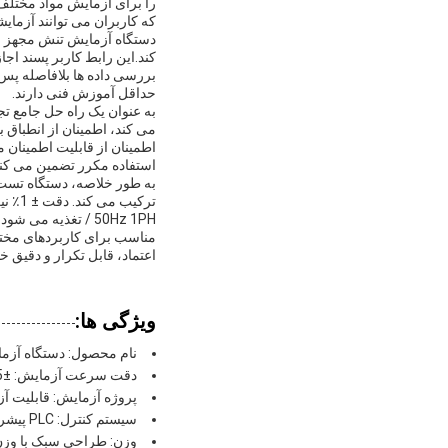
را برای آزمایش مواد مختلف
که کاربران می توانند آزما
کند.این رابط کاربر پسند اجا
حداقل آموزش فنی دارند.
به عنوان یک راه حل جامع تج
می کند، اطمینان از انطباق
اطمینان از قابلیت اطمینا
استفاده مکرر تضمین می کند
به طور خلاصه، دستگاه تست 
مناسب برای کاربردهای مختل
اعتماد، قابل تکرار و دقیق
ویژگی ها:
نام محصول: دستگاه آزم
دقت سرعت آزمایش: ±0.5٪ برای اندازه گیری های دقیق
پروژه آزمایش: قابلیت آ
سیستم کنترل: PLC پیشرفته و کنترل مبتنی بر ویندوز
وزن: طراحی سبک با وزن 45 کیلوگ