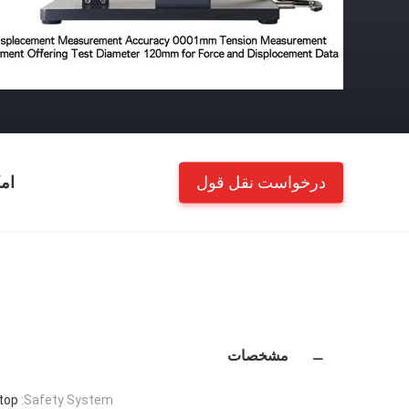
درخواست نقل قول
ام
مشخصات
top
Safety System: