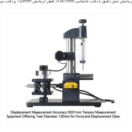
ش دقیق با دقت جابجایی 0.001mm، قطر آزمایش 120mm و دقت نیروی ±1٪