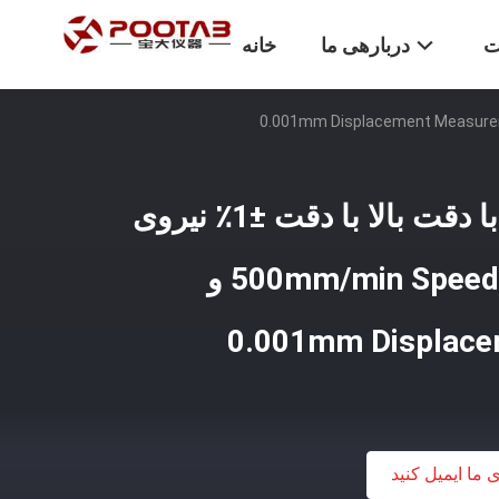
ت
دربارهی ما
خانه
دستگاه آزمایش تنش با دقت بالا با دقت ±1٪ نیروی
آزمایش، 0.5-500mm/min Speed Range و
0.001mm Displace
ی ما ایمیل کنید