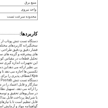
منبع برق
واحد نیروی
محدوده سرعت تست
کاربردها:
دستگاه تست تنش پوتاب از گ
سختگیرانه کاربردهای مختل
فشار دقیق و دقیق طراحی ش
های پیشرفته و گزینه های س
تحلیل قطعات در مقیاس کوچ
بی نظیر ارائه می دهداین د
Kpa انعطاف پذیری را برای برآورده کردن استانداردهای مختلف صنعت و الزامات آزمایش فراهم می کند.
را ارائه می دهد، تسهیل نظ
در سناریوهای تحقیق و توسعه
قابل تنظیم است تا با نیاز
گواهینامه مواد و آزمایش اس