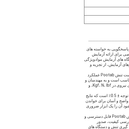
 پاسخگویی به خواسته های
ی برای ارائه آزمایش
اه های آزمایش موادویژگی
ای آزمایش، از تجزیه و
این تجهیزات اندازه گیری تنش برای مواقعی که اندازه گیری دقیق نیروی حیاتی است ایده آل است.دستگاه تست تنش Pootab عملکرد
مناسب است و به مهندسان و
تکنسین ها اجازه می دهد تا ویژگی های مواد را با اطمینان تعیین کنند.توانایی دستگاه برای اندازه گیری واحدهای نیروی در Kgf، N، lbf، و
دستگاه تست تنش Pootab دارای محدوده سرعت آزمایش 0.5-500mm / min و دقت سرعت آزمایش قابل توجه ± 0.5٪ است که نتایج
ی کند.سیستم نمایش LCD آن، خروجی داده های واضح و آسان برای خواندن
ود آن را یک ابزار ضروری
با شرایط پرداخت قابل مذاکره، قیمت گذاری، حداقل مقدار سفارش، و جزئیات بسته بندی،دستگاه تست تنش Pootab قابل دسترسی و
ازرسی کیفیت، صدور
ه گیری تنش و دستگاه های