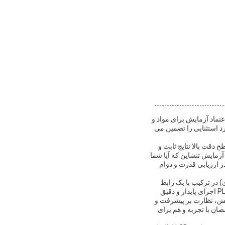
تماد آزمایش برای مواد و
 استثنایی را تضمین می
ش دقت سرعت آزمایش چشمگیر آن ± 0.5٪ است. این سطح دقت بالا نتایج ثابت و
آزمایش تنشاین که آیا شما
در ارزیابی قدرت و دوام
ر منطق قابل برنامه ریزی) در ترکیب با یک رابط
کاربر پسند ویندوز است.این ترکیب عملکرد بی نقص و کنترل بیشتر بر پارامترهای آزمایش را فراهم می کندPLC اجرای پایدار و دقیق
ایش، نظارت بر پیشرفت و
صان با تجربه و هم برای