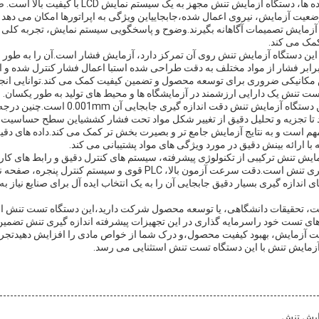
ضعیت آزمایش، نیروی اعمال شده،جابجاییاین ویژگی به اپراتورها امکان می دهد آ
زمایش تصمیمات آگاهانه بگیرند.وضوح و پاسخگویی سیستم نمایش، تجربه کلی ک
کمک می کند.
ین دستگاه آزمایش تنش روی آن تمرکز دارد، آزمایش فشار است.آن را به طور خ
ر فشار از مواد مختلف به دقت طراحی شده استبا اعمال فشار کنترل شده و ان
ص مکانیکی ضروری برای توسعه محصول و تضمین کیفیت کمک می کند.توانایی انج
ت تنش یک دارایی ارزشمند در آزمایشگاه ها و محیط های تولید به طور یکسان.
مشخصات مهم دیگری از این دستگاه آزمایش تنش دقت ا
 تا تجزیه و تحلیل دقیق از تغییر شکل مواد تحت فشار کششیاین سطح حساسیت 
مهم است و به نتایج آزمایش جامع تر و بصیرت بخش تر کمک می کند.داده های دقی
با ارائه بینش دقیق در مورد ویژگی های مواد پشتیبانی می کند.
ایش تنش ترکیبی از تکنولوژی پیشرفته، سیستم های کنترل دقیق و رابط های کارب
 اندازه گیری بسیار دقیق جابجایی آن را به یک انتخاب ایده آل برای صنایع نیاز 
فیت، تحقیقات دانشگاهی، یا توسعه محصول شرکت دارید،این دستگاه تست تنش ارا
های تست خود راسرمایه گذاری در این تجهیزات پیشرفته اندازه گیری تنش تضمین
 ثابت آزمایش، بهبود کیفیت محصول،و درک شما از خواص مادی را افزایش دهیدتجرب
زمایش تنش با این دستگاه تست تنش استثنایی می رسد.
ایش تنش