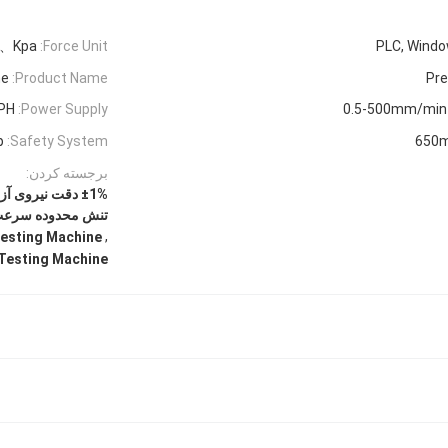
f、Kpa
Force Unit:
PLC, Wind
ne
Product Name:
Pr
PH
Power Supply:
0.5-500mm/min
p
Safety System:
650
برجسته کردن:
تنش محدوده سرعت,0.001mm دستگاه آزمون تنش اندازه گیری ج
,
esting Machine
Testing Machine