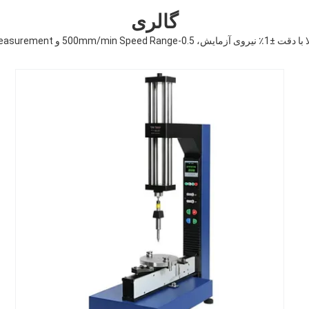
گالری
0.001mm Displacement Measure