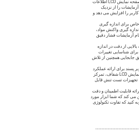
برای تجسم واضح و آسان داده ها، دستگاه آزمایش تنش مجهز به یک سیستم نمایش LCD با کیفیت بالا است. صفحه نمایش LCD اطلاعات
زمایشات را از نزدیک
اربر را افزایش می دهد و
اص برای اندازه گیری
دازه گیری واکنش مواد،
ام آزمایشات فشار دقیق
ندازه گیری جابجایی آن 0.001mm است.چنین درجه بالایی از دقت در اندازه
برای شناسایی تغییرات
ق جابجایی همچنین از تلاش
ر پسند برای ارائه عملکرد
برتر در برنامه های اندازه گیری تنش است.دقت سرعت آزمون بالا، PLC قوی و سیستم کنترل پنجره، صفحه نمایش LCD شفاف، تمرکز
به تجهیزات تست تنش قابل
ئه قابلیت اطمینان و دقت
 می کند که شما ابزار مورد
ه کنید که تفاوت تکنولوژی