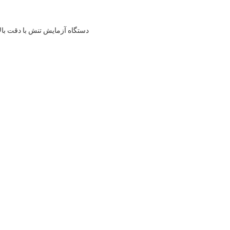
دستگاه آزمایش تنش با دقت بالا با دقت ±1٪ نیروی آزمایش، 0.5-500mm/min Speed Range و ment