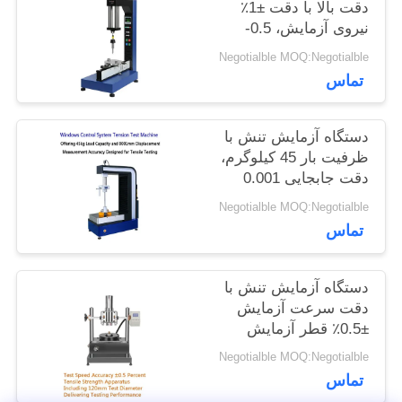
دقت بالا با دقت ±1٪
درخواست
نیروی آزمایش، 0.5-
500mm/min Speed
نقل قول
Negotialble MOQ:Negotialble
Range و 0.001mm
تماس
Displacement
Measurement
نقشه
دستگاه آزمایش تنش با
ظرفیت بار 45 کیلوگرم،
سایت
دقت جابجایی 0.001
میلی متر و محدوده
Negotialble MOQ:Negotialble
نیروی آزمایش 0.5-
PRIVACY
تماس
500kN
POLICY
دستگاه آزمایش تنش با
دقت سرعت آزمایش
±0.5٪ قطر آزمایش
120mm و دقت اندازه
Negotialble MOQ:Negotialble
گیری جابجایی 0.001mm
تماس