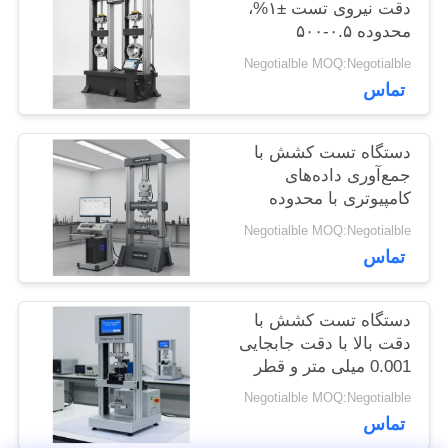
دقت نیروی تست ±۱%،
درخواست
محدوده ۰.۵-۵۰۰
کیلونیوتن و حداکثر عرض
نقل قول
Negotialble MOQ:Negotialble
۶۵۰ میلی‌متر برای تست
تماس
کشش دقیق
نقشه
دستگاه تست کشش با
جمع‌آوری داده‌های
سایت
کامپیوتری با محدوده
نیروی تست 0.5-500
Negotialble MOQ:Negotialble
کیلونیوتن، حداکثر عرض
PRIVACY
تماس
650 میلی‌متر و دقت
نیروی ±1٪
POLICY
دستگاه تست کشش با
دقت بالا با دقت جابجایی
0.001 میلی متر و قطر
تست 120 میلی متر با
Negotialble MOQ:Negotialble
تغذیه AC220V/50Hz
تماس
1PH