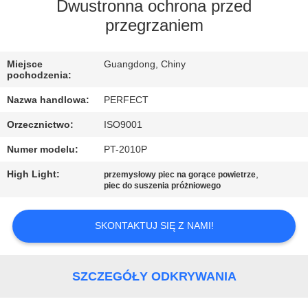
Dwustronna ochrona przed
WYCIECZKA
przegrzaniem
PO
Miejsce
Guangdong, Chiny
FABRYCE
pochodzenia:
Nazwa handlowa:
PERFECT
KONTROLA
Orzecznictwo:
ISO9001
JAKOŚCI
Numer modelu:
PT-2010P
High Light:
,
POPROSIĆ
przemysłowy piec na gorące powietrze
piec do suszenia próżniowego
O
WYCENĘ
SKONTAKTUJ SIĘ Z NAMI!
SITEMAP
SZCZEGÓŁY ODKRYWANIA