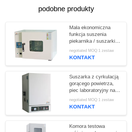
PRIVACY
podobne produkty
POLICY
Mała ekonomiczna
funkcja suszenia
piekarnika / suszarki
do suszenia gorącym
negotiated MOQ:1 zestaw
powietrzem
KONTAKT
Suszarka z cyrkulacją
gorącego powietrza,
piec laboratoryjny na
gorące powietrze
negotiated MOQ:1 zestaw
KONTAKT
Komora testowa