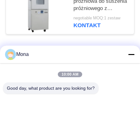
próżniowa do suszenia
próżniowego z
gorącym powietrzem
negotiable MOQ:1 zestaw
KONTAKT
popularne kategorie
Wszystko
Mona
Maszyna do prób
Uniwersalna
10:00 AM
rozciągania
maszyna testująca
Good day, what product are you looking for?
Maszyna do prób
Maszyna do badania
rozciągania
materiałów
Maszyna do
Maszyna do badania
testowania kompresji
przyczepności