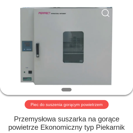
Perfect
International
Instruments
Co.,
Ltd.
All
Rights
Reserved.
DOM
PRODUKTY
FILMY
POKAZ
VR
Piec do suszenia gorącym powietrzem
O
Przemysłowa suszarka na gorące
NAS
powietrze Ekonomiczny typ Piekarnik