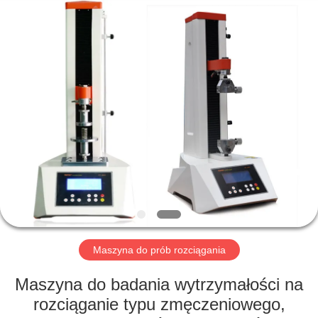
Perfect
International
Instruments
Co.,
Ltd.
All
Rights
Reserved.
DOM
PRODUKTY
FILMY
POKAZ
VR
Maszyna do prób rozciągania
O
Maszyna do badania wytrzymałości na
NAS
rozciąganie typu zmęczeniowego,