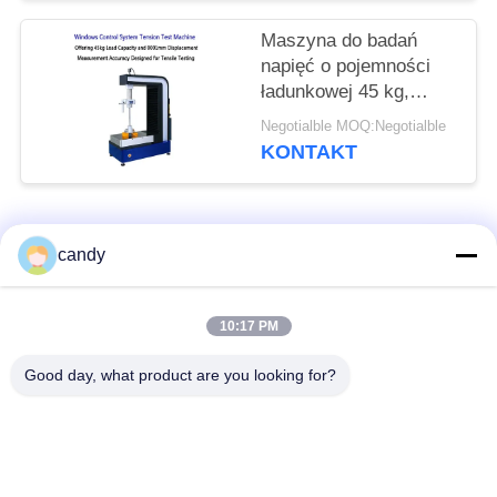
mm/min i pomiarem
przemieszczenia 0,001
Maszyna do badań
mm
napięć o pojemności
ładunkowej 45 kg,
dokładności
Negotialble MOQ:Negotialble
przemieszczenia 0,001
KONTAKT
mm i zakresie siły
badawczej 0,5-500 kN
popularne kategorie
Wszystko
candy
Maszyna do prób
Uniwersalna
10:17 PM
rozciągania
maszyna testująca
Good day, what product are you looking for?
Maszyna do prób
Maszyna do badania
rozciągania
materiałów