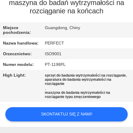
maszyna do badań wytrzymałości na
WYCIECZKA
rozciąganie na końcach
PO
Miejsce
Guangdong, Chiny
FABRYCE
pochodzenia:
Nazwa handlowa:
PERFECT
KONTROLA
Orzecznictwo:
ISO9001
JAKOŚCI
Numer modelu:
PT-1198PL
High Light:
,
POPROSIĆ
sprzęt do badania wytrzymałości na rozciąganie
aparatura do badania wytrzymałości na
rozciąganie
O
,
maszyna do badania wytrzymałości na
WYCENĘ
rozciąganie typu zmęczeniowego
SITEMAP
SKONTAKTUJ SIĘ Z NAMI!