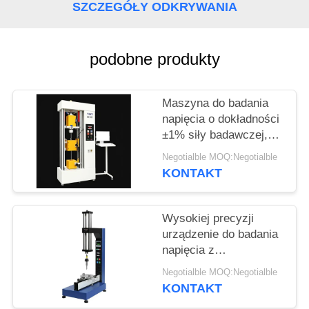
PRIVACY
SZCZEGÓŁY ODKRYWANIA
POLICY
podobne produkty
Maszyna do badania
napięcia o dokładności
±1% siły badawczej,
maksymalnej
Negotialble MOQ:Negotialble
szerokości 650 mm i
KONTAKT
średnicy badawczej
120 mm do dokładnej
analizy napięcia
Wysokiej precyzji
urządzenie do badania
napięcia z
dokładnością ± 1% siły
Negotialble MOQ:Negotialble
badawczej, zakresem
KONTAKT
prędkości 0,5-500