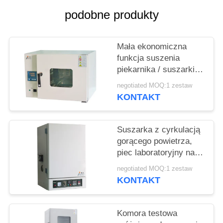
PRIVACY
podobne produkty
POLICY
Mała ekonomiczna
funkcja suszenia
piekarnika / suszarki
do suszenia gorącym
negotiated MOQ:1 zestaw
powietrzem
KONTAKT
Suszarka z cyrkulacją
gorącego powietrza,
piec laboratoryjny na
gorące powietrze
negotiated MOQ:1 zestaw
KONTAKT
Komora testowa