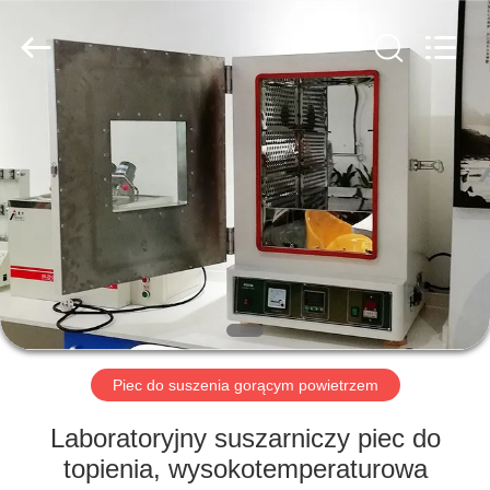
Perfect
International
Instruments
Co.,
Ltd.
All
Rights
Reserved.
DOM
PRODUKTY
FILMY
POKAZ
VR
Piec do suszenia gorącym powietrzem
O
Laboratoryjny suszarniczy piec do
NAS
topienia, wysokotemperaturowa