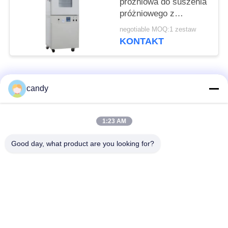
próżniowa do suszenia
próżniowego z
gorącym powietrzem
negotiable MOQ:1 zestaw
KONTAKT
popularne kategorie
Wszystko
candy
Maszyna do prób
Uniwersalna
1:23 AM
rozciągania
maszyna testująca
Good day, what product are you looking for?
Maszyna do prób
Maszyna do badania
rozciągania
materiałów
Maszyna do
Maszyna do badania
testowania kompresji
przyczepności