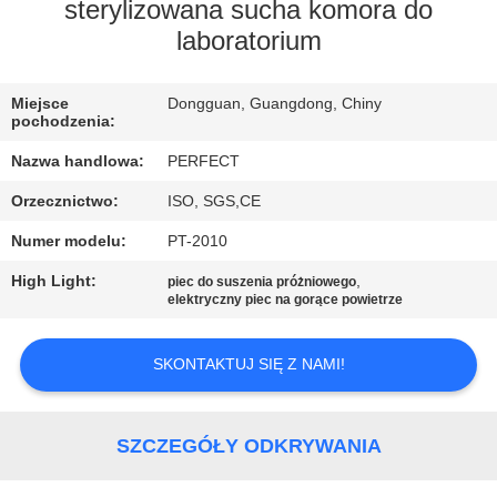
sterylizowana sucha komora do
WYCIECZKA
laboratorium
PO
Miejsce
Dongguan, Guangdong, Chiny
FABRYCE
pochodzenia:
Nazwa handlowa:
PERFECT
KONTROLA
Orzecznictwo:
ISO, SGS,CE
JAKOŚCI
Numer modelu:
PT-2010
High Light:
,
POPROSIĆ
piec do suszenia próżniowego
elektryczny piec na gorące powietrze
O
WYCENĘ
SKONTAKTUJ SIĘ Z NAMI!
SITEMAP
SZCZEGÓŁY ODKRYWANIA