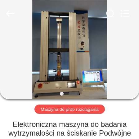
Perfect
International
Instruments
Co.,
Ltd.
All
Rights
Reserved.
DOM
PRODUKTY
FILMY
POKAZ
VR
Maszyna do prób rozciągania
O
Elektroniczna maszyna do badania
NAS
wytrzymałości na ściskanie Podwójne