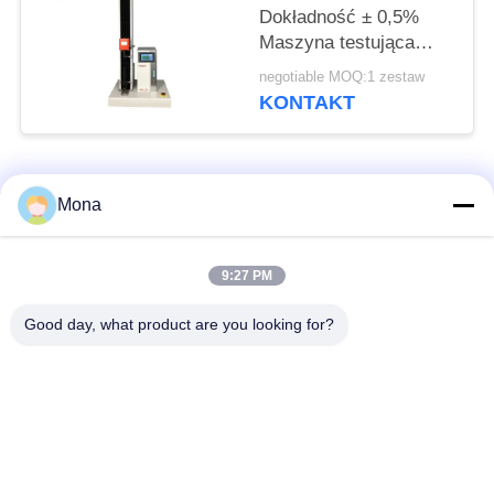
Dokładność ± 0,5%
Maszyna testująca
Automatyczna
negotiable MOQ:1 zestaw
podwójna maszyna
KONTAKT
sterująca z podwójnym
wyświetlaczem
popularne kategorie
Wszystko
Mona
Maszyna do prób
Uniwersalna
9:27 PM
rozciągania
maszyna testująca
Good day, what product are you looking for?
Maszyna do prób
Maszyna do badania
rozciągania
materiałów
Maszyna do
Maszyna do badania
testowania kompresji
przyczepności