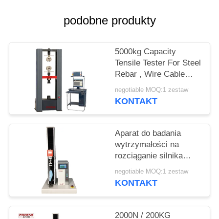
PRIVACY
POLICY
podobne produkty
5000kg Capacity
Tensile Tester For Steel
Rebar , Wire Cable
Tensile Strength
negotiable MOQ:1 zestaw
Testing Machine
KONTAKT
Aparat do badania
wytrzymałości na
rozciąganie silnika
serwo AC do masek
negotiable MOQ:1 zestaw
medycznych
KONTAKT
Trzymanie 10S
2000N / 200KG