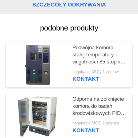
PRIVACY
SZCZEGÓŁY ODKRYWANIA
POLICY
podobne produkty
Podwójna komora
stałej temperatury i
wilgotności 85 stopni
do testowania gumy
negotiable MOQ:1 zestaw
silikonowej / kleju
KONTAKT
Odporna na żółknięcie
komora do badań
środowiskowych PID
ISO8580
negotiable MOQ:1 zestaw
KONTAKT