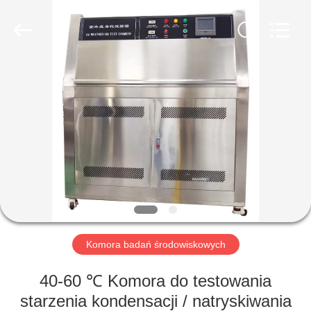
Perfect
International
Instruments
Co.,
Ltd.
All
Rights
Reserved.
DOM
PRODUKTY
FILMY
POKAZ
VR
Komora badań środowiskowych
O
40-60 ℃ Komora do testowania
NAS
starzenia kondensacji / natryskiwania