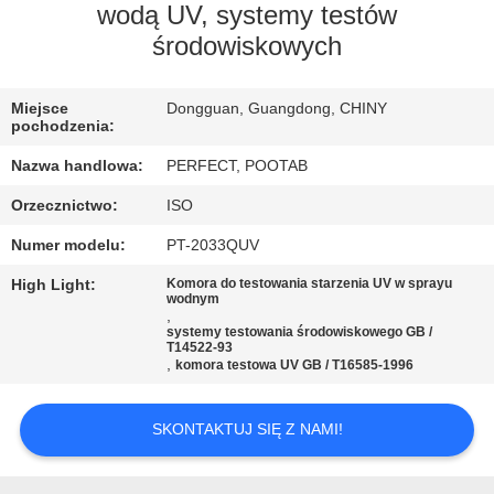
wodą UV, systemy testów
WYCIECZKA
środowiskowych
PO
FABRYCE
Miejsce
Dongguan, Guangdong, CHINY
pochodzenia:
Nazwa handlowa:
PERFECT, POOTAB
KONTROLA
Orzecznictwo:
ISO
JAKOŚCI
Numer modelu:
PT-2033QUV
POPROSIĆ
High Light:
Komora do testowania starzenia UV w sprayu
wodnym
,
O
systemy testowania środowiskowego GB /
T14522-93
WYCENĘ
,
komora testowa UV GB / T16585-1996
SITEMAP
SKONTAKTUJ SIĘ Z NAMI!