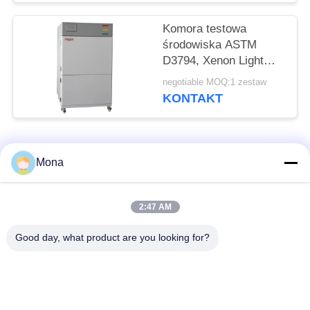
Komora testowa
środowiska ASTM
D3794, Xenon Light
Testing Machine Sun
negotiable MOQ:1 zestaw
Simulation
KONTAKT
popularne kategorie
Wszystko
Mona
Maszyna do prób
Uniwersalna
2:47 AM
rozciągania
maszyna testująca
Good day, what product are you looking for?
Maszyna do prób
Maszyna do badania
rozciągania
materiałów