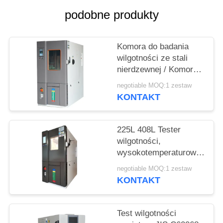
PRIVACY
podobne produkty
POLICY
Komora do badania
wilgotności ze stali
nierdzewnej / Komora
do kontroli klimatu o
negotiable MOQ:1 zestaw
pojemności 150 litrów
KONTAKT
225L 408L Tester
wilgotności,
wysokotemperaturowa
komora o niskiej
negotiable MOQ:1 zestaw
wilgotności 150L
KONTAKT
Test wilgotności