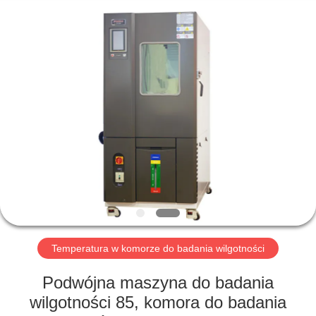
Perfect
International
Instruments
Co.,
Ltd.
All
Rights
Reserved.
DOM
PRODUKTY
FILMY
POKAZ
VR
Temperatura w komorze do badania wilgotności
O
Podwójna maszyna do badania
NAS
wilgotności 85, komora do badania