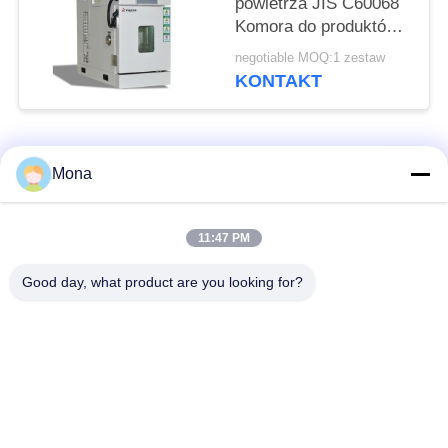
powietrza JIS C60068
Komora do produktów
elektronicznych
negotiable MOQ:1 zestaw
KONTAKT
popularne kategorie
Wszystko
Mona
Maszyna do prób
Uniwersalna
11:47 PM
rozciągania
maszyna testująca
Good day, what product are you looking for?
Maszyna do prób
Maszyna do badania
rozciągania
materiałów
Maszyna do
Maszyna do badania
testowania kompresji
przyczepności