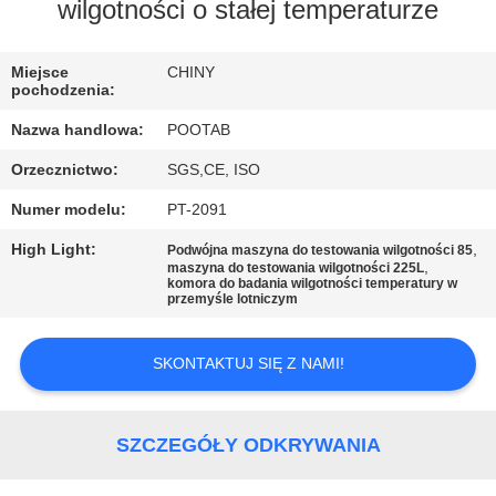
wilgotności o stałej temperaturze
WYCIECZKA
PO
Miejsce
CHINY
pochodzenia:
FABRYCE
Nazwa handlowa:
POOTAB
Orzecznictwo:
SGS,CE, ISO
KONTROLA
Numer modelu:
PT-2091
JAKOŚCI
High Light:
,
Podwójna maszyna do testowania wilgotności 85
,
maszyna do testowania wilgotności 225L
POPROSIĆ
komora do badania wilgotności temperatury w
przemyśle lotniczym
O
WYCENĘ
SKONTAKTUJ SIĘ Z NAMI!
SITEMAP
SZCZEGÓŁY ODKRYWANIA