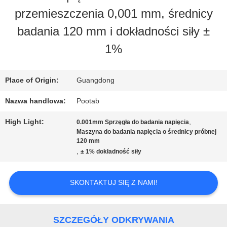
przemieszczenia 0,001 mm, średnicy
NAS
badania 120 mm i dokładności siły ±
1%
WYCIECZKA
PO
Place of Origin:
Guangdong
FABRYCE
Nazwa handlowa:
Pootab
High Light:
,
0.001mm Sprzęgła do badania napięcia
Maszyna do badania napięcia o średnicy próbnej
KONTROLA
120 mm
,
± 1% dokładność siły
JAKOŚCI
SKONTAKTUJ SIĘ Z NAMI!
POPROSIĆ
O
SZCZEGÓŁY ODKRYWANIA