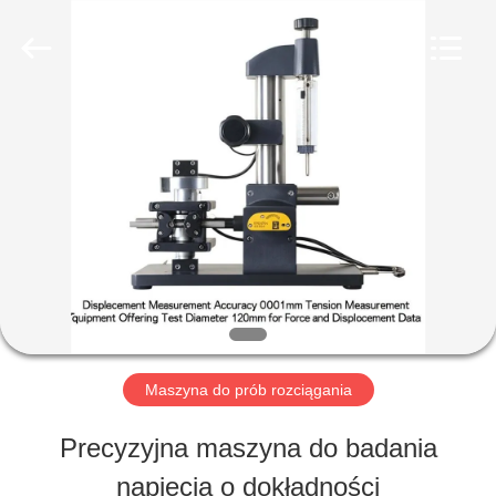
2026
Perfect
International
Instruments
Co.,
Ltd.
DOM
All
Rights
Reserved.
PRODUKTY
FILMY
POKAZ
Maszyna do prób rozciągania
VR
Precyzyjna maszyna do badania
napięcia o dokładności
O