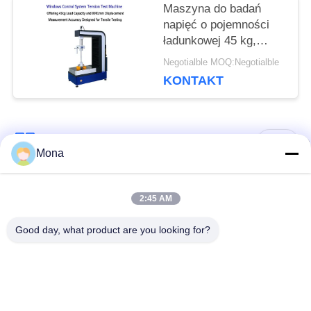
przemieszczenia 0,001
Maszyna do badań
mm
napięć o pojemności
ładunkowej 45 kg,
dokładności
Negotialble MOQ:Negotialble
przemieszczenia 0,001
KONTAKT
mm i zakresie siły
badawczej 0,5-500 kN
popularne kategorie
Wszystko
Mona
Maszyna do prób
Uniwersalna
2:45 AM
rozciągania
maszyna testująca
Good day, what product are you looking for?
Maszyna do prób
Maszyna do badania
rozciągania
materiałów
Maszyna do
Maszyna do badania