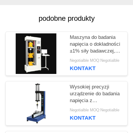
WYCENĘ
podobne produkty
SITEMAP
Maszyna do badania
napięcia o dokładności
PRIVACY
±1% siły badawczej,
maksymalnej
Negotialble MOQ:Negotialble
POLICY
szerokości 650 mm i
KONTAKT
średnicy badawczej
120 mm do dokładnej
analizy napięcia
Wysokiej precyzji
urządzenie do badania
napięcia z
dokładnością ± 1% siły
Negotialble MOQ:Negotialble
badawczej, zakresem
KONTAKT
prędkości 0,5-500
mm/min i pomiarem