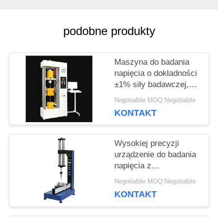
WYCENĘ
podobne produkty
SITEMAP
Maszyna do badania
napięcia o dokładności
PRIVACY
±1% siły badawczej,
maksymalnej
POLICY
Negotialble MOQ:Negotialble
szerokości 650 mm i
KONTAKT
średnicy badawczej
120 mm do dokładnej
analizy napięcia
Wysokiej precyzji
urządzenie do badania
napięcia z
dokładnością ± 1% siły
Negotialble MOQ:Negotialble
badawczej, zakresem
KONTAKT
prędkości 0,5-500
mm/min i pomiarem