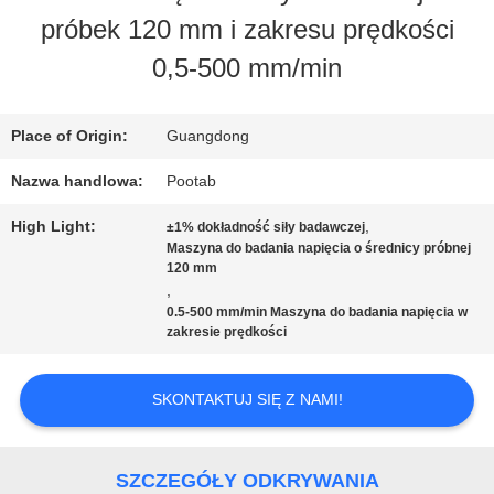
próbek 120 mm i zakresu prędkości
NAS
0,5-500 mm/min
WYCIECZKA
Place of Origin:
Guangdong
PO
Nazwa handlowa:
Pootab
FABRYCE
High Light:
,
±1% dokładność siły badawczej
Maszyna do badania napięcia o średnicy próbnej
120 mm
,
KONTROLA
0.5-500 mm/min Maszyna do badania napięcia w
zakresie prędkości
JAKOŚCI
SKONTAKTUJ SIĘ Z NAMI!
POPROSIĆ
O
SZCZEGÓŁY ODKRYWANIA