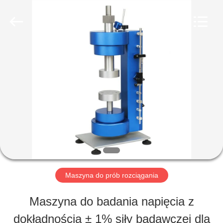
2026
Perfect
International
Instruments
Co.,
Ltd.
DOM
All
Rights
Reserved.
PRODUKTY
FILMY
POKAZ
Maszyna do prób rozciągania
VR
Maszyna do badania napięcia z
dokładnością ± 1% siły badawczej dla
O