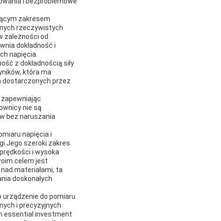
towania i bezproblemowe
ującym zakresem
żnych rzeczywistych
w zależności od
wnia dokładność i
h napięcia.
ość z dokładnością siły
yników, która ma
ch dostarczonych przez
, zapewniając
wnicy nie są
ów bez naruszania
miaru napięcia i
gi.Jego szeroki zakres
prędkości i wysoka
woim celem jest
nad materiałami, ta
ania doskonałych
o urządzenie do pomiaru
nych i precyzyjnych
n essential investment