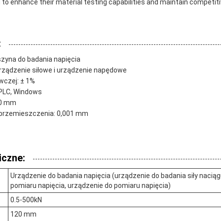
 to enhance their material testing capabilities and maintain competitiv
:
zyna do badania napięcia
rządzenie siłowe i urządzenie napędowe
wczej: ± 1%
PLC, Windows
20 mm
przemieszczenia: 0,001 mm
iczne:
Urządzenie do badania napięcia (urządzenie do badania siły naciąg
pomiaru napięcia, urządzenie do pomiaru napięcia)
0.5-500kN
120 mm