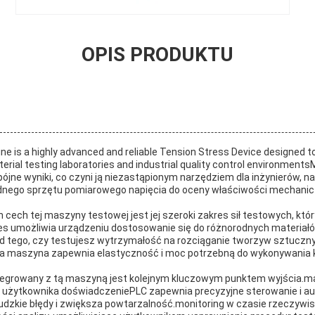
OPIS PRODUKTU
e is a highly advanced and reliable Tension Stress Device designed t
ial testing laboratories and industrial quality control environment
pójne wyniki, co czyni ją niezastąpionym narzędziem dla inżynierów, 
adnego sprzętu pomiarowego napięcia do oceny właściwości mechani
cech tej maszyny testowej jest jej szeroki zakres sił testowych, któr
res umożliwia urządzeniu dostosowanie się do różnorodnych materia
d tego, czy testujesz wytrzymałość na rozciąganie tworzyw sztuczn
,Ta maszyna zapewnia elastyczność i moc potrzebną do wykonywani
egrowany z tą maszyną jest kolejnym kluczowym punktem wyjścia.m
dla użytkownika doświadczeniePLC zapewnia precyzyjne sterowanie i 
udzkie błędy i zwiększa powtarzalność.monitoring w czasie rzeczywi