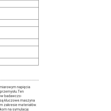
miarowym napięcia
 przemysłu.Ten
dków badawczo-
u są kluczowe.maszyna
im zakresie materiałów.
ikom na symulację