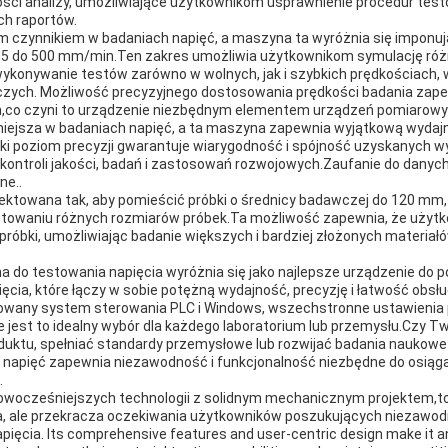
i analizy, umożliwiające użytkownikom usprawnienie procedur tes
h raportów.
m czynnikiem w badaniach napięć, a maszyna ta wyróżnia się impon
0,5 do 500 mm/min.Ten zakres umożliwia użytkownikom symulację ró
ykonywanie testów zarówno w wolnych, jak i szybkich prędkościach, 
czych. Możliwość precyzyjnego dostosowania prędkości badania zape
,co czyni to urządzenie niezbędnym elementem urządzeń pomiarowyc
niejsza w badaniach napięć, a ta maszyna zapewnia wyjątkową wydajn
ki poziom precyzji gwarantuje wiarygodność i spójność uzyskanych w
 kontroli jakości, badań i zastosowań rozwojowych.Zaufanie do dany
ne..
ektowana tak, aby pomieścić próbki o średnicy badawczej do 120 mm
owaniu różnych rozmiarów próbek.Ta możliwość zapewnia, że użytko
próbki, umożliwiając badanie większych i bardziej złożonych materiał
o testowania napięcia wyróżnia się jako najlepsze urządzenie do po
ęcia, które łączy w sobie potężną wydajność, precyzję i łatwość obsłu
owany system sterowania PLC i Windows, wszechstronne ustawienia 
e jest to idealny wybór dla każdego laboratorium lub przemysłu.Czy T
duktu, spełniać standardy przemysłowe lub rozwijać badania naukowe 
napięć zapewnia niezawodność i funkcjonalność niezbędne do osiąg
.
nowocześniejszych technologii z solidnym mechanicznym projektem,t
nia, ale przekracza oczekiwania użytkowników poszukujących niezawod
pięcia. Its comprehensive features and user-centric design make it a