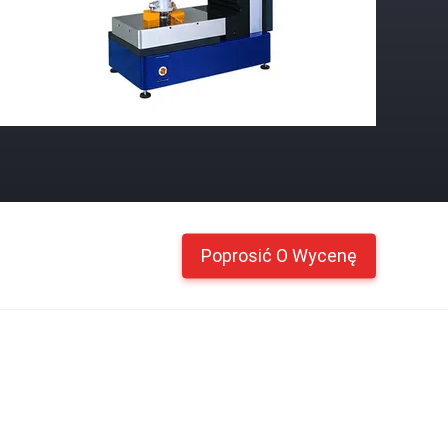
Poprosić O Wycenę