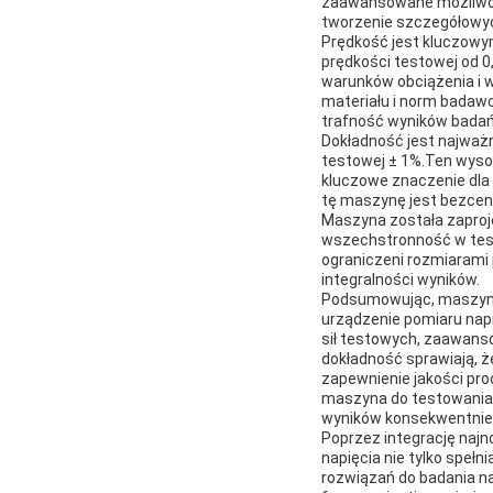
zaawansowane możliwośc
tworzenie szczegółowyc
Prędkość jest kluczowy
prędkości testowej od 
warunków obciążenia i w
materiału i norm badaw
trafność wyników badań
Dokładność jest najważ
testowej ± 1%.Ten wyso
kluczowe znaczenie dla
tę maszynę jest bezcen
Maszyna została zaproj
wszechstronność w test
ograniczeni rozmiarami 
integralności wyników.
Podsumowując, maszyna d
urządzenie pomiaru napi
sił testowych, zaawans
dokładność sprawiają, ż
zapewnienie jakości pro
maszyna do testowania 
wyników konsekwentnie
Poprzez integrację naj
napięcia nie tylko speł
rozwiązań do badania na