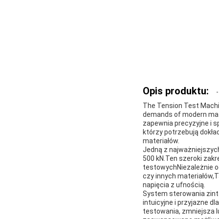
Opis produktu:
The Tension Test Machin
demands of modern mater
zapewnia precyzyjne i s
którzy potrzebują dokł
materiałów.
Jedną z najważniejszych 
500 kN.Ten szeroki zak
testowychNiezależnie o
czy innych materiałów
napięcia z ufnością.
System sterowania zint
intuicyjne i przyjazne 
testowania, zmniejsza l