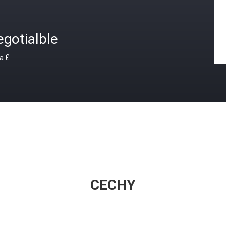
gotialble
a £
CECHY