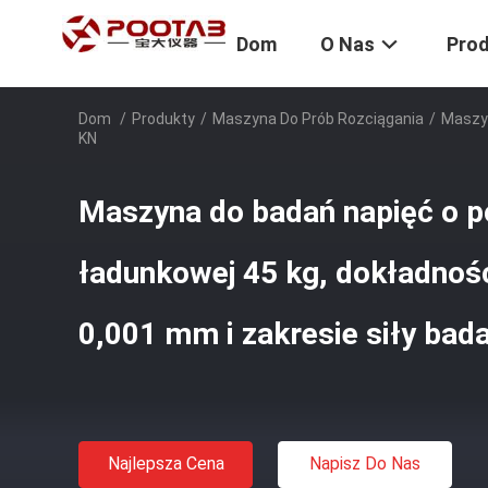
Dom
O Nas
Pro
Dom
/
Produkty
/
Maszyna Do Prób Rozciągania
/
Maszyn
KN
Maszyna do badań napięć o 
ładunkowej 45 kg, dokładnoś
0,001 mm i zakresie siły bad
Najlepsza Cena
Napisz Do Nas