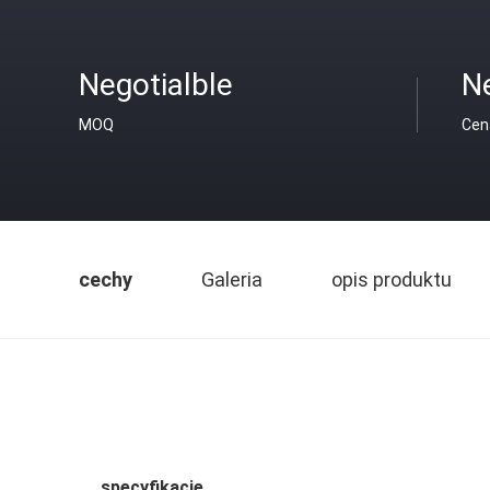
Negotialble
Ne
MOQ
Cen
cechy
Galeria
opis produktu
specyfikacje