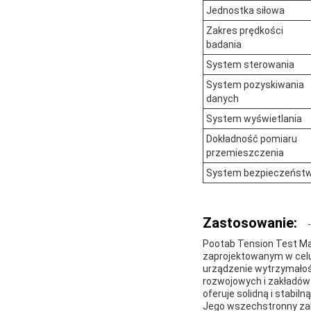
Jednostka siłowa
Zakres prędkości
badania
System sterowania
System pozyskiwania
danych
System wyświetlania
Dokładność pomiaru
przemieszczenia
System bezpieczeńst
Zastosowanie:
Pootab Tension Test M
zaprojektowanym w celu
urządzenie wytrzymałośc
rozwojowych i zakładów
oferuje solidną i stabi
Jego wszechstronny za