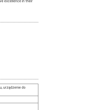
e excellence in their
u, urządzenie do