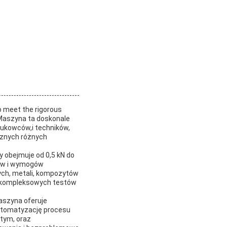
o meet the rigorous
sMaszyna ta doskonale
naukowców,i techników,
cznych różnych
y obejmuje od 0,5 kN do
łów i wymogów
ych, metali, kompozytów
a kompleksowych testów
aszyna oferuje
automatyzację procesu
stym, oraz