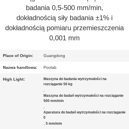
badania 0,5-500 mm/min,
NAS
dokładnością siły badania ±1% i
dokładnością pomiaru przemieszczenia
WYCIECZKA
0,001 mm
PO
FABRYCE
Place of Origin:
Guangdong
Nazwa handlowa:
Pootab
KONTROLA
High Light:
Maszyna do badania wytrzymałości na
rozciąganie 50 kg
JAKOŚCI
,
Maszyna do badań wytrzymałości na rozciąganie
500 mm/min
,
POPROSIĆ
Aparatura do badań wytrzymałości na rozciąganie
0
O
,
5 mm/min