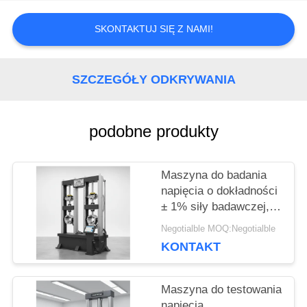
WYCENĘ
SKONTAKTUJ SIĘ Z NAMI!
SITEMAP
SZCZEGÓŁY ODKRYWANIA
PRIVACY
podobne produkty
POLICY
Maszyna do badania
napięcia o dokładności
± 1% siły badawczej,
zakresie 0,5-500 kN i
Negotialble MOQ:Negotialble
maksymalnej
KONTAKT
szerokości 650 mm do
precyzyjnego badania
napięcia
Maszyna do testowania
napięcia