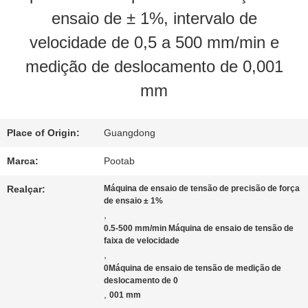
ensaio de ± 1%, intervalo de
SOBRE
velocidade de 0,5 a 500 mm/min e
NÓS
medição de deslocamento de 0,001
mm
EXCURSÃO
DA
Place of Origin:
Guangdong
FÁBRICA
Marca:
Pootab
Realçar:
Máquina de ensaio de tensão de precisão de força
de ensaio ± 1%
CONTROLE
,
0.5-500 mm/min Máquina de ensaio de tensão de
DA
faixa de velocidade
,
0Máquina de ensaio de tensão de medição de
QUALIDADE
deslocamento de 0
,
001 mm