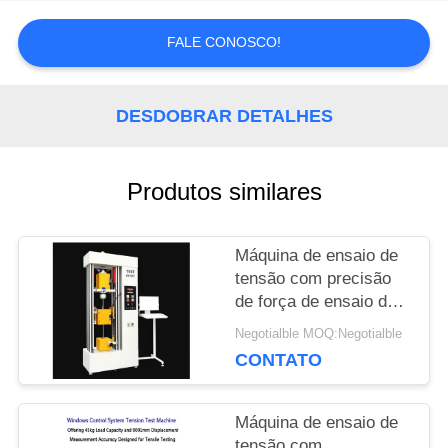
PEÇA
FALE CONOSCO!
UMAS
CITAÇÕES
DESDOBRAR DETALHES
MAPA
Produtos similares
DO
Máquina de ensaio de
SITE
tensão com precisão
de força de ensaio de ±
1%, largura máxima de
Negotialble MOQ:Negotialble
PRIVACY
650 mm e diâmetro de
CONTATO
ensaio de 120 mm para
POLICY
análise precisa da
tensão
Máquina de ensaio de
tensão com