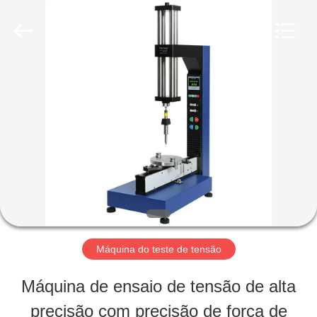
2026
Perfect
International
Instruments
Co.,
Ltd.
CASA
All
Rights
Reserved.
PRODUTOS
VÍDEOS
MOSTRA
Máquina do teste de tensão
DE
Máquina de ensaio de tensão de alta
VR
precisão com precisão de força de