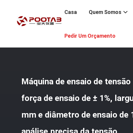
Casa
Quem Somos
Casa
/
Produtos
/
Máquina Do Teste De Tensão
/
Máquin
Pedir Um Orçamento
Para Análise Precisa Da Tensão
Máquina de ensaio de tensão
força de ensaio de ± 1%, lar
mm e diâmetro de ensaio de
análise precisa da tensão