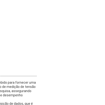
ebido para fornecer uma
do de medição de tensão
pesquisa, assegurando
ece desempenho
sição de dados, que é