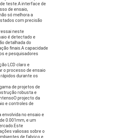
e teste.A interface de
sso de ensaio,
não só melhora a
istados com precisão
bressai neste
io é detectado e
ção detalhada do
ação finais.A capacidade
ros e pesquisadores
ção LCD claro e
ar o processo de ensaio
 rápidos durante os
gama de projetos de
onstrução robusta e
ntensoO projecto da
io e controles de
 envolvida no ensaio e
o de 0.001mm, e um
mercado.Este
ações valiosas sobre o
ambientes de fabrico e