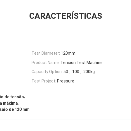
CARACTERÍSTICAS
Test Diameter:
120mm
Product Name:
Tension Test Machine
Capacity Option:
50、100、200kg
Test Project:
Pressure
,
io de tensão
,
ra máxima
nsaio de 120 mm