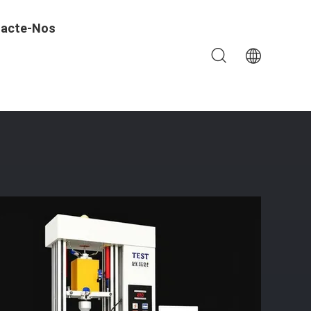
acte-Nos
argura Máxima De 650 Mm E Diâmetro De Ensaio De 120 Mm