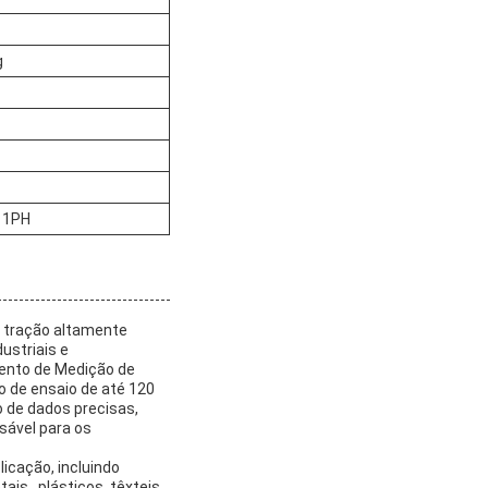
g
 1PH
à tração altamente
dustriais e
mento de Medição de
o de ensaio de até 120
 de dados precisas,
sável para os
icação, incluindo
ais., plásticos, têxteis,