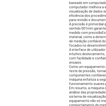
baseado em computador,
computador melhora a ex
visualização de dados e
eficiência dos procedi
para revisão e document
A precisão é primordial 
sentido.001mm garante
medido com precisãoEste
material, como a determ
de medição confiável d
focados no desenvolvime
A interface de utilizad
intuitivo.deslocamento,
com facilidade e confia
ensaios.
Como um equipamento d
teste de pressão, torna
componentes confiáveis
máquina enfatiza a seg
funcionamento suaves pa
Em resumo, a máquina d
análise das propriedad
sistema de visualização
equipamento não só mel
comportamento do materi