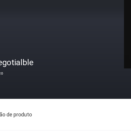
gotialble
ço
ão de produto