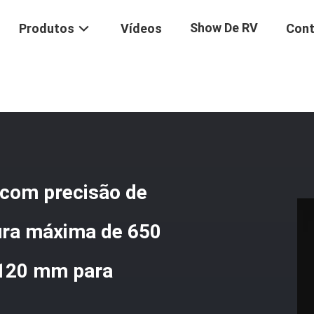
Show De RV
Produtos
Vídeos
Cont
a De Ensaio De Tensão Com Precisão De Força De Ensaio De ± 1%, L
 com precisão de
gura máxima de 650
 120 mm para