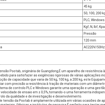
45 kg
50, 100, 200 k
PLC, Windows
Kgf, N, lbf, Kpa
Pressão
120 mm
ia
AC220V/50Hz
ensão Pootab, originária de Guangdong,É um aparelho de resistência 
ncebido para satisfazer as exigências rigorosas de várias aplicações in
ção de capacidade que varia de 50 kg, 100 kg, a 200 kg, este Equipa
aliar com precisão a resistência à tração de materiais com um diâmetr
ema de controlo PLC e Windows garante uma operação e uma gestão
 velocidade de ensaio em ± 0,5%,tornando-o uma ferramenta indispen
lo da qualidade e de investigação e desenvolvimento.
e tensão da Pootab é amplamente utilizada em várias ocasiões de apl
materiais, fábricas e institutos de pesquisa.É perfeito para testar met