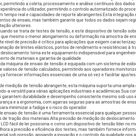
 permitindo a coleta, processamento e análise contínuos dos dados d
periência do utilizador, permitindo o controlo automatizado do proce
m tempo real e capacidades de reporte abrangentes.Esta integração 
mentos de ensaio, mas também garante que todos os dados sejam reg
ação ulteriores.
quando se trata de testes de tensão, e este dispositivo de tensão so
 que mesmo o menor alongamento ou deformação na amostra de ensa
 nível de precisão é crítico para aplicações que exigem caracteriza
inação de limites elásticos, pontos de rendimento e resistências à tr
o deslocamento torna este equipamento indispensável para engenhei
nto de materiais e garantia de qualidade.
or da máquina de ensaio de tensão é equipada com um sistema de exibi
 e valores de tensão calculados, permitindo aos operadores monitoriz
nça.fornecer informações essenciais de uma só vez e facilitar ajustes
e medição de tensão abrangente, esta máquina suporta uma ampla 
ndo-a versátil para várias aplicações industriais e acadêmicas.Sua c
 garantem durabilidade e desempenho consistente mesmo sob uso i
urança e a ergonomia, com agarras seguras para as amostras de ensa
ra minimizar a fadiga e o risco do operador.
e ensaio de tensão é uma ferramenta essencial para qualquer pessoa
es de tração dos materiais.Alta precisão de medição do deslocament
 LCD fácil de ler posiciona-o como um dispositivo de tensão líder no 
hora a precisão e eficiência dos testes, mas também fornece inform
al sob pressão, apoiando a inovação e o controlo da qualidade nos 