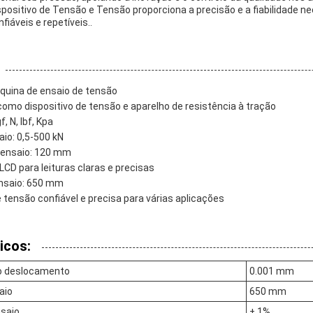
spositivo de Tensão e Tensão proporciona a precisão e a fiabilidade n
fiáveis e repetíveis..
quina de ensaio de tensão
o dispositivo de tensão e aparelho de resistência à tração
, N, lbf, Kpa
aio: 0,5-500 kN
 ensaio: 120 mm
LCD para leituras claras e precisas
nsaio: 650 mm
 tensão confiável e precisa para várias aplicações
icos:
o deslocamento
0.001 mm
aio
650 mm
nsaio
± 1%