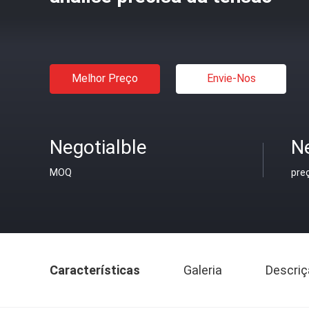
Melhor Preço
Envie-Nos
Negotialble
Ne
MOQ
pre
Características
Galeria
Descriç