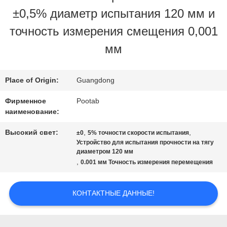
±0,5% диаметр испытания 120 мм и
НАС
точность измерения смещения 0,001
мм
ПУТЕШЕСТВИЕ
ФАБРИКИ
Place of Origin:
Guangdong
Фирменное
Pootab
наименование:
ПРОВЕРКА
Высокий свет:
,
,
±0
5% точности скорости испытания
КАЧЕСТВА
Устройство для испытания прочности на тягу
диаметром 120 мм
,
0.001 мм Точность измерения перемещения
СПРОСИТЕ
ЦИТАТУ
КОНТАКТНЫЕ ДАННЫЕ!