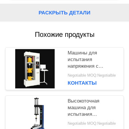
КАРТА
РАСКРЫТЬ ДЕТАЛИ
САЙТА
Похожие продукты
PRIVACY
POLICY
Машины для
испытания
напряжения с
точностью ±1%
Negotialble MOQ:Negotialble
испытательной силы,
КОНТАКТЫ
максимальной
шириной 650 мм и
диаметром
Высокоточная
испытания 120 мм
машина для
для точного анализа
испытания
напряжения
напряжения с
Negotialble MOQ:Negotialble
точностью ±1%