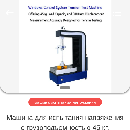
Perfect
International
Instruments
Co.,
Ltd.
All
ДОМ
Rights
Reserved.
ПРОДУКТЫ
ВИДЕО
ШОУ
машина испытания напряжения
VR
Машина для испытания напряжения
с грузоподъемностью 45 кг,
О