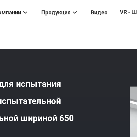
VR - 
омпании
Продукция
Видео
Напряжения
/
Компьютерное Устройство Для Испытания Напряжен
ы
для испытания
испытательной
льной шириной 650