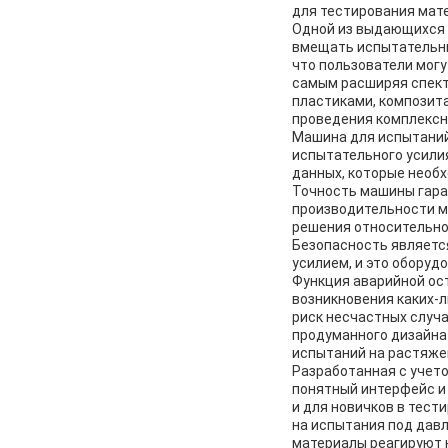
для тестирования мате
Одной из выдающихся 
вмещать испытательны
что пользователи могу
самым расширяя спектр
пластиками, композит
проведения комплексн
Машина для испытаний
испытательного усили
данных, которые необх
Точность машины гара
производительности м
решения относительно
Безопасность являетс
усилием, и это обору
Функция аварийной ос
возникновения каких-
риск несчастных случ
продуманного дизайна
испытаний на растяже
Разработанная с учет
понятный интерфейс и 
и для новичков в тес
на испытания под давл
материалы реагируют 