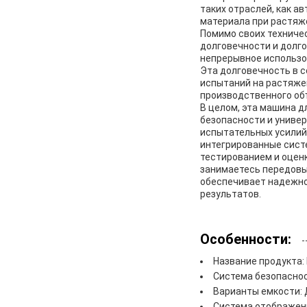
таких отраслей, как а
материала при растяж
Помимо своих техниче
долговечности и долг
непрерывное использо
Эта долговечность в 
испытаний на растяже
производственного об
В целом, эта машина 
безопасности и униве
испытательных усилий
интегрированные сист
тестированием и оценк
занимаетесь передовы
обеспечивает надежно
результатов.
Особенности:
Название продукта:
Система безопасно
Варианты емкости: Д
Система отображени