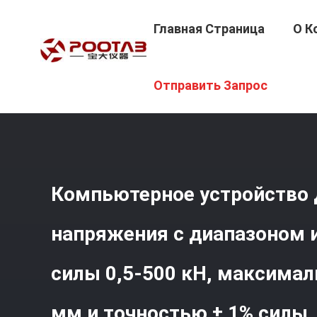
Главная Страница
О К
Главная Страница
/
Продукция
/
Машина Испытания 
Отправить Запрос
Максимальной Шириной 650 Мм И Точностью ± 1% Сил
Компьютерное устройство 
напряжения с диапазоном 
силы 0,5-500 кН, максима
мм и точностью ± 1% силы