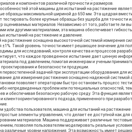
риалов и компонентов различной прочности и размеров.
особенностей этой машины для испытаний на растяжение являет
е образцы максимальной шириной до 650 мм. Эта щедрая вмести
т тестировать более крупные образцы без ущерба для точности и
 оцениваемых материалов. Независимо от того, работаете ли вы
ами или другими материалами, эта машина обеспечивает гибкост
ых испытаний на растяжение и давление.
 на растяжение оснащена высокоточной системой измерения си
я ±1%. Такой уровень точности имеет решающее значение для по
одимы для исследований, контроля качества и процессов разраб
нтирует, что каждое проведенное испытание дает ценную инфор
атериала под давлением, помогая инженерам и ученым принимат
 проектирования и безопасности продукции.
я первостепенной задачей при эксплуатации оборудования для и
дование для измерения растяжения оснащено надежной системой 
тановки позволяет операторам быстро остановить процесс тести
либо непредвиденных проблем или потенциальных опасностей, т
аев и обеспечивая безопасную рабочую среду. Эта функция являе
 и клиентоориентированного подхода, примененного при разрабо
ние.
ом удобства пользователя, машина для испытаний на растяжение
простые элементы управления, что делает ее доступной как для 
тировании материалов. Машина поддерживает различные тестовые
ением, позволяя пользователям моделировать реальные условия 
на различные уровни напряжения. Эта возможность имеет решаю