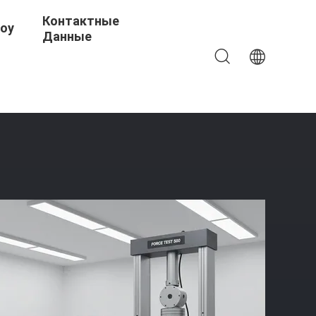
Контактные
Шоу
Данные
ия С Диапазоном Испытательной Силы 0,5-500 КН,