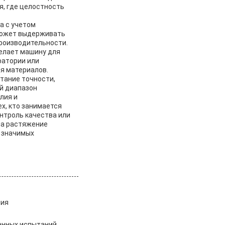
я, где целостность
а с учетом
 может выдерживать
роизводительности.
елает машину для
ратории или
я материалов.
тание точности,
й диапазон
лия и
х, кто занимается
онтроль качества или
на растяжение
и значимых
ния
анных испытаний