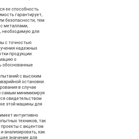
ся ее способность
мость гарантирует,
ли безопасности, тем
 с металлами,
ь, необходимую для
лы с точностью
лучения надежных
отки продукции.
мацию о
ь обоснованные
спытаний с высоким
аварийной остановки.
рования в случае
ем самым минимизируя
тся свидетельством
тке этой машины для
 имеет интуитивно
опытных техников, так
 проекты с акцентом
и анализировать, как
щее значение для