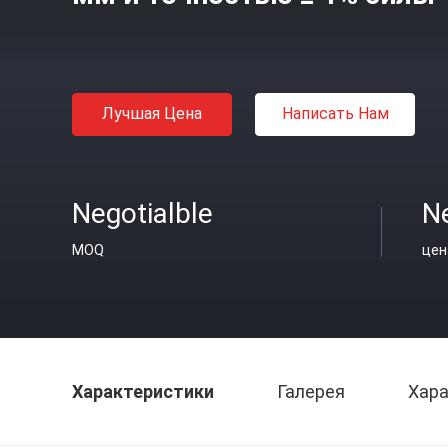
Лучшая Цена
Написать Нам
Negotialble
Ne
MOQ
цен
Характеристики
Галерея
Хара