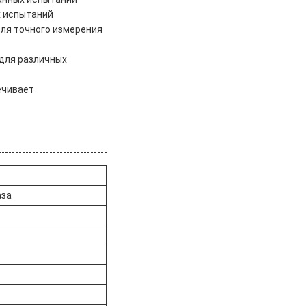
х испытаний
ля точного измерения
 для различных
ечивает
аза