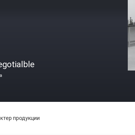
gotialble
а
ктер продукции