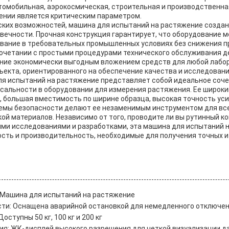
втомобильная, аэрокосмическая, строительная и производственна
ении является критическим параметром.
ских возможностей, машина для испытаний на растяжение создан
овечности. Прочная конструкция гарантирует, что оборудование
вание в требовательных промышленных условиях без снижения п
сочетании с простыми процедурами технического обслуживания д
ние экономически выгодным вложением средств для любой лабо
ъекта, ориентированного на обеспечение качества и исследовани
для испытаний на растяжение представляет собой идеальное соче
рсальности в оборудовании для измерения растяжения. Ее широки
, большая вместимость по ширине образца, высокая точность уси
емы безопасности делают ее незаменимым инструментом для все
ой материалов. Независимо от того, проводите ли вы рутинный к
ми исследованиями и разработками, эта машина для испытаний 
сть и производительность, необходимые для получения точных 
 Машина для испытаний на растяжение
сти: Оснащена аварийной остановкой для немедленного отключе
оступны 50 кг, 100 кг и 200 кг
я: ЖК-дисплей высокого разрешения для четкой визуализации д