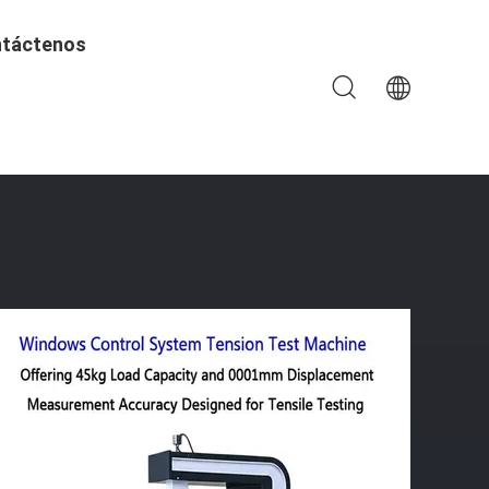
táctenos
cisión De Desplazamiento De 0,001 Mm Y Rango De Fuerza