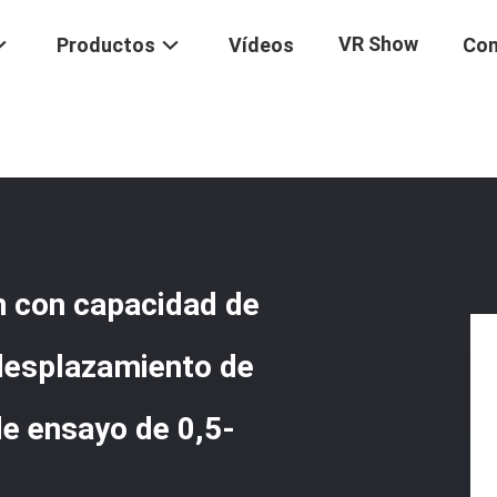
VR Show
Productos
Vídeos
Con
áquina De Ensayo De Tensión Con Capacidad De Carga De 45 Kg, Pre
n con capacidad de
 desplazamiento de
e ensayo de 0,5-