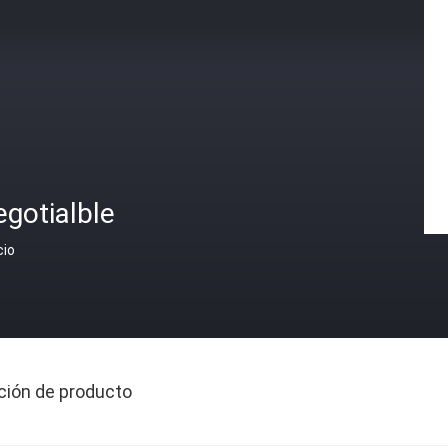
gotialble
cio
ción de producto