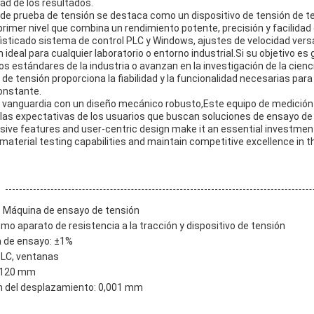
ad de los resultados.
de prueba de tensión se destaca como un dispositivo de tensión de te
rimer nivel que combina un rendimiento potente, precisión y facilidad
isticado sistema de control PLC y Windows, ajustes de velocidad versát
ideal para cualquier laboratorio o entorno industrial.Si su objetivo es g
s estándares de la industria o avanzan en la investigación de la cienci
e tensión proporciona la fiabilidad y la funcionalidad necesarias para
onstante.
de vanguardia con un diseño mecánico robusto,Este equipo de medición
las expectativas de los usuarios que buscan soluciones de ensayo de 
sive features and user-centric design make it an essential investmen
material testing capabilities and maintain competitive excellence in the
: Máquina de ensayo de tensión
o aparato de resistencia a la tracción y dispositivo de tensión
a de ensayo: ±1%
PLC, ventanas
: 120 mm
n del desplazamiento: 0,001 mm