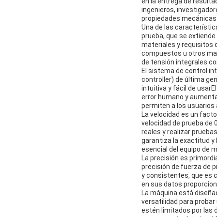
en la entrega de resulta
ingenieros, investigador
propiedades mecánicas 
Una de las característi
prueba, que se extiende
materiales y requisitos 
compuestos u otros mater
de tensión integrales co
El sistema de control i
controller) de última g
intuitiva y fácil de usa
error humano y aumentand
permiten a los usuarios 
La velocidad es un facto
velocidad de prueba de 
reales y realizar prueba
garantiza la exactitud y
esencial del equipo de m
La precisión es primord
precisión de fuerza de p
y consistentes, que es cr
en sus datos proporcion
La máquina está diseña
versatilidad para proba
estén limitados por las