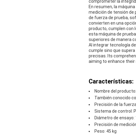
comprometer la integrid
En resumen, la máquina 
medición de tensión de p
de fuerza de prueba, sof
convierten en una opción 
producto, cumplen con lo
esta máquina de prueba d
superiores de manera c
Al integrar tecnología 
cumple sino que supera 
precisas. Its comprehen
aiming to enhance their 
Características:
Nombre del producto
También conocido com
Precisión de la fuerz
Sistema de control: 
Diámetro de ensayo
Precisión de medició
Peso: 45 kg