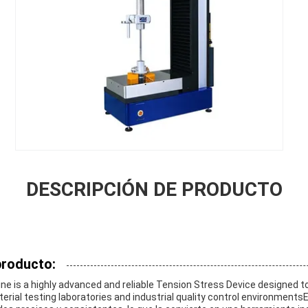
DESCRIPCIÓN DE PRODUCTO
producto:
e is a highly advanced and reliable Tension Stress Device designed t
ial testing laboratories and industrial quality control environment