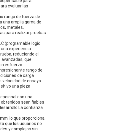
ndispensable para
ara evaluar las
io rango de fuerza de
e a una amplia gama de
cos, metales,
as para realizar pruebas
LC (programable logic
 una experiencia
prueba, reduciendo el
is avanzadas, que
sin esfuerzo.
 impresionante rango de
ndiciones de carga
la velocidad de ensayo
ositivo una pieza
cepcional con una
s obtenidos sean fiables
 desarrollo.La confianza
mm, lo que proporciona
za que los usuarios no
ndes y complejos sin