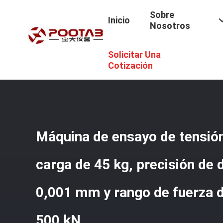
Sobre
Inicio
Nosotros
Solicitar Una
Inicio
/
Productos
/
Máquina De La Prueba De Tensión
/
M
De Ensayo De 0,5-500 KN
Cotización
Máquina de ensayo de tensió
carga de 45 kg, precisión de
0,001 mm y rango de fuerza d
500 kN