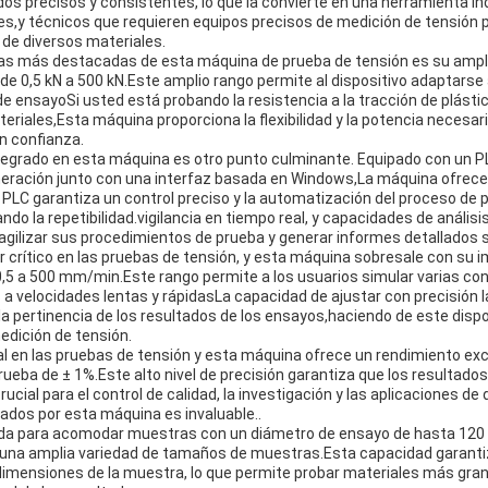
dos precisos y consistentes, lo que la convierte en una herramienta i
es,y técnicos que requieren equipos precisos de medición de tensión p
de diversos materiales.
cas más destacadas de esta máquina de prueba de tensión es su ampl
 de 0,5 kN a 500 kN.Este amplio rango permite al dispositivo adaptars
de ensayoSi usted está probando la resistencia a la tracción de plásti
iales,Esta máquina proporciona la flexibilidad y la potencia necesari
n confianza.
ntegrado en esta máquina es otro punto culminante. Equipado con un P
eneración junto con una interfaz basada en Windows,La máquina ofrece
rEl PLC garantiza un control preciso y la automatización del proceso de 
o la repetibilidad.vigilancia en tiempo real, y capacidades de anális
agilizar sus procedimientos de prueba y generar informes detallados 
r crítico en las pruebas de tensión, y esta máquina sobresale con su
0,5 a 500 mm/min.Este rango permite a los usuarios simular varias co
s a velocidades lentas y rápidasLa capacidad de ajustar con precisión 
 la pertinencia de los resultados de los ensayos,haciendo de este disp
edición de tensión.
ial en las pruebas de tensión y esta máquina ofrece un rendimiento ex
rueba de ± 1%.Este alto nivel de precisión garantiza que los resultado
ucial para el control de calidad, la investigación y las aplicaciones de
ados por esta máquina es invaluable..
da para acomodar muestras con un diámetro de ensayo de hasta 120 
r una amplia variedad de tamaños de muestras.Esta capacidad garanti
 dimensiones de la muestra, lo que permite probar materiales más gra