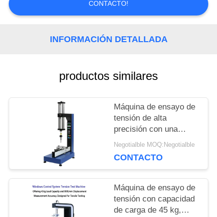
CONTACTO!
PIDA
INFORMACIÓN DETALLADA
UNA
CITA
productos similares
Máquina de ensayo de
MAPA
tensión de alta
DEL
precisión con una
precisión de ±1% de la
Negotialble MOQ:Negotialble
SITIO
fuerza de ensayo, un
CONTACTO
rango de velocidad de
0,5 a 500 mm/min y
PRIVACY
una medición del
Máquina de ensayo de
desplazamiento de
tensión con capacidad
POLICY
0,001 mm
de carga de 45 kg,