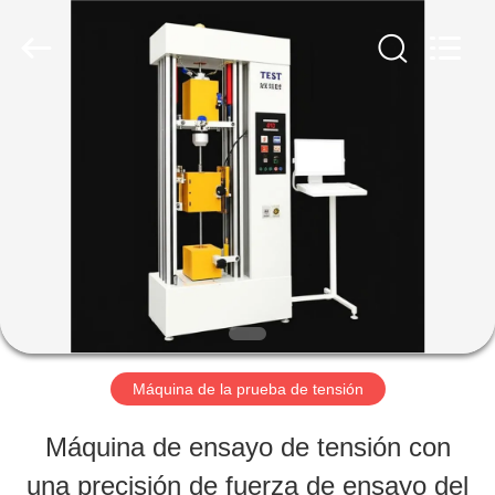
-
2026
Perfect
International
Instruments
Co.,
HOGAR
Ltd.
All
Rights
Reserved.
PRODUCTOS
VÍDEOS
DEMOSTRACIÓN
Máquina de la prueba de tensión
DE
Máquina de ensayo de tensión con
VR
una precisión de fuerza de ensayo del