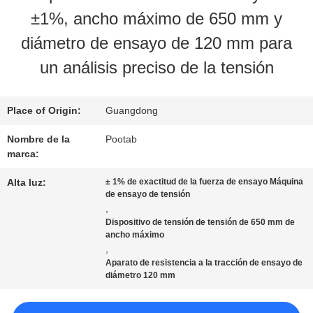
±1%, ancho máximo de 650 mm y
SOBRE
diámetro de ensayo de 120 mm para
NOSOTROS
un análisis preciso de la tensión
VIAJE
Place of Origin:
Guangdong
DE
Nombre de la
Pootab
marca:
LA
Alta luz:
± 1% de exactitud de la fuerza de ensayo Máquina
FÁBRICA
de ensayo de tensión
,
Dispositivo de tensión de tensión de 650 mm de
ancho máximo
CONTROL
,
Aparato de resistencia a la tracción de ensayo de
DE
diámetro 120 mm
CALIDAD