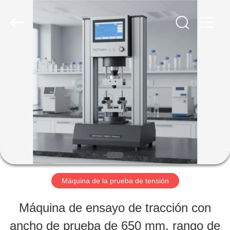
-
2026
Perfect
International
Instruments
Co.,
HOGAR
Ltd.
All
Rights
Reserved.
PRODUCTOS
VÍDEOS
DEMOSTRACIÓN
Máquina de la prueba de tensión
DE
Máquina de ensayo de tracción con
VR
ancho de prueba de 650 mm, rango de