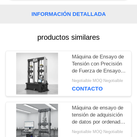
INFORMACIÓN DETALLADA
PIDA
UNA
productos similares
CITA
Máquina de Ensayo de
Tensión con Precisión
MAPA
de Fuerza de Ensayo
de ±1%, Rango de 0.5-
DEL
Negotialble MOQ:Negotialble
500kN y Ancho
CONTACTO
Máximo de 650mm
SITIO
para Pruebas de
Tensión Precisas
Máquina de ensayo de
tensión de adquisición
PRIVACY
de datos por ordenador
con rango de fuerza de
POLICY
Negotialble MOQ:Negotialble
ensayo de 0,5 a 500