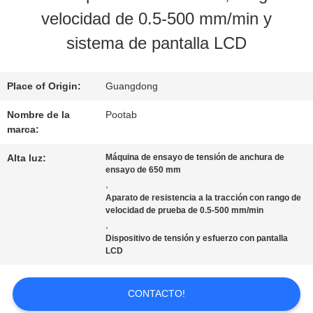
velocidad de 0.5-500 mm/min y
SOBRE
sistema de pantalla LCD
NOSOTROS
Place of Origin:
Guangdong
VIAJE
Nombre de la
Pootab
marca:
DE
Alta luz:
Máquina de ensayo de tensión de anchura de
LA
ensayo de 650 mm
,
FÁBRICA
Aparato de resistencia a la tracción con rango de
velocidad de prueba de 0.5-500 mm/min
,
Dispositivo de tensión y esfuerzo con pantalla
CONTROL
LCD
DE
CONTACTO!
CALIDAD