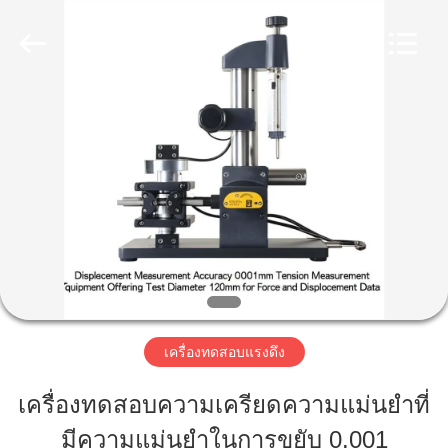
2026
Perfect
International
Instruments
Co.,
Ltd.
บ้าน
All
Rights
Reserved.
สินค้า
วิดีโอ
การ
เครื่องทดสอบแรงดึง
แสดง
เครื่องทดสอบความเครียดความแม่นยําที่
VR
มีความแม่นยําในการขยับ 0.001