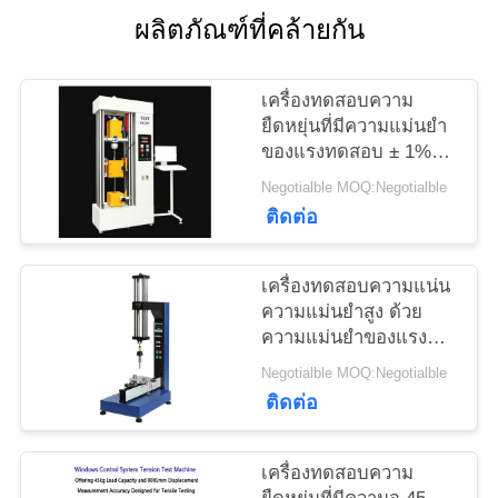
ใบ
ผลิตภัณฑ์ที่คล้ายกัน
เสนอ
เครื่องทดสอบความ
ราคา
ยืดหยุ่นที่มีความแม่นยํา
ของแรงทดสอบ ± 1%
ความกว้างสูงสุด 650
Negotialble MOQ:Negotialble
แผนผัง
มม. และกว้างในการ
ติดต่อ
ทดสอบ 120 มม. สําหรับ
เว็บไซต์
การวิเคราะห์ความ
ยืดหยุ่นที่แม่นยํา
เครื่องทดสอบความแน่น
ความแม่นยําสูง ด้วย
PRIVACY
ความแม่นยําของแรง
ทดสอบ ± 1% ระยะ
POLICY
Negotialble MOQ:Negotialble
ความเร็ว 0.5-
ติดต่อ
500mm/min และการวัด
การขยับ 0.001mm
เครื่องทดสอบความ