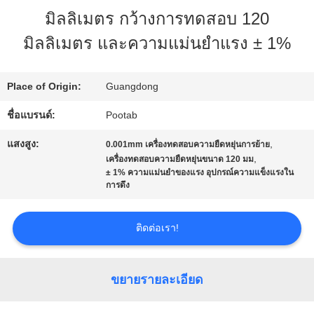
มิลลิเมตร กว้างการทดสอบ 120
เกี่ยว
มิลลิเมตร และความแม่นยําแรง ± 1%
กับ
เรา
Place of Origin:
Guangdong
ชื่อแบรนด์:
Pootab
ทัวร์
แสงสูง:
,
0.001mm เครื่องทดสอบความยืดหยุ่นการย้าย
,
เครื่องทดสอบความยืดหยุ่นขนาด 120 มม
โรงงาน
± 1% ความแม่นยําของแรง อุปกรณ์ความแข็งแรงใน
การดึง
ควบคุม
ติดต่อเรา!
คุณภาพ
ขยายรายละเอียด
ขอ