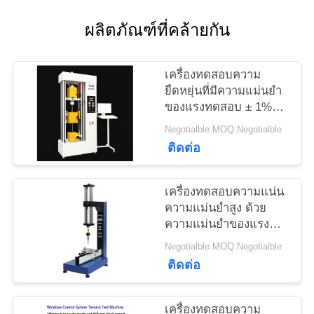
ใบ
ผลิตภัณฑ์ที่คล้ายกัน
เสนอ
ราคา
เครื่องทดสอบความ
ยืดหยุ่นที่มีความแม่นยํา
ของแรงทดสอบ ± 1%
ความกว้างสูงสุด 650
แผนผัง
Negotialble MOQ:Negotialble
มม. และกว้างในการ
ติดต่อ
เว็บไซต์
ทดสอบ 120 มม. สําหรับ
การวิเคราะห์ความ
ยืดหยุ่นที่แม่นยํา
เครื่องทดสอบความแน่น
PRIVACY
ความแม่นยําสูง ด้วย
ความแม่นยําของแรง
POLICY
ทดสอบ ± 1% ระยะ
Negotialble MOQ:Negotialble
ความเร็ว 0.5-
ติดต่อ
500mm/min และการวัด
การขยับ 0.001mm
เครื่องทดสอบความ