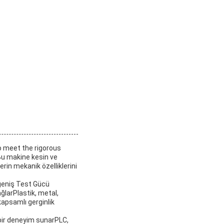
o meet the rigorous
Bu makine kesin ve
rin mekanik özelliklerini
 geniş Test Gücü
ğlarPlastik, metal,
apsamlı gerginlik
 bir deneyim sunarPLC,