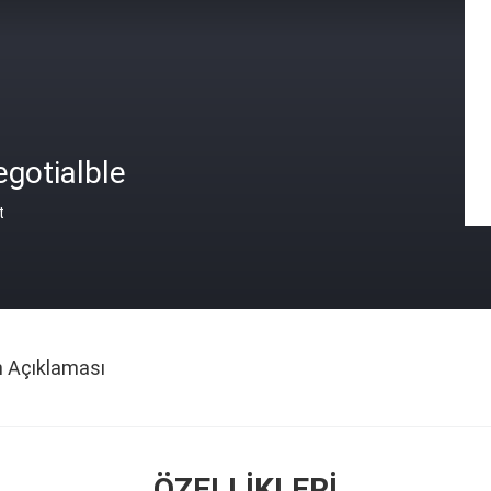
gotialble
t
n Açıklaması
ÖZELLIKLERI