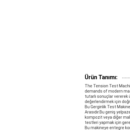
Ürün Tanımı:
The Tension Test Machin
demands of modern mater
tutarlı sonuçlar vererek 
değerlendirmek için doğr
Bu Gerginlik Test Makine
Arasıdır.Bu geniş yelpaz
kompozit veya diğer malz
testleri yapmak için gere
Bu makineye entegre kont