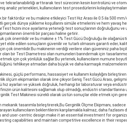
 ve tekrarlanabilirliği arttırarak test sürecinin kesin kontrolünü ve ot
iş analiz yetenekleri, kullanıcıların test prosedürlerini kolaylaştırmaları
tik bir faktördür ve bu makine etkileyici Test Hız Arası ile 0.5 ila 500 m
itli gerçek dünya yükleme koşullarını simüle etmelerini ve hem yavaş he
arTest hızını ince ayarlama yeteneği test sonuçlarının doğruluğunu ve
pmanlarının önemli bir parçası haline getirir..
uluk çok önemlidir ve bu makine ± 1% Test Gücü Doğruluğu ile olağanüs
 elde edilen sonuçların güvenilir ve tutarlı olmasını garanti eder, kali
çin çok önemlidir.Bu makinenin verdiği verilere olan güveniniz paha biçi
olan bir Test Diametresi olan numuneleri barındırmak için tasarlanmışt
etmek için çok yönlülük sağlar.Bu yetenek, kullanıcıların numune boyutla
ünlüğünü tehlikeye atmadan daha büyük ve daha karmaşık malzemelerin 
kinesi, güçlü performans, hassasiyet ve kullanım kolaylığını birleştiren
ginlik ölçüm ekipmanları olarak öne çıkıyor.Geniş Test Gücü Arası, geli
ü hız ayarları ve yüksek doğruluk, herhangi bir laboratuvar veya endüstri
efinizin ürün kalitesini sağlamak olup olmadığı, endüstri standartlarına
rginlik Test Makinesi sürekli olarak üstün sonuçlar elde etmek için gerek
m mekanik tasarımla birleştirerek,Bu Gerginlik Ölçme Ekipmanı, sadece 
rayan kullanıcıların beklentilerini karşılamakla kalmaz, daha fazlasını da 
and user-centric design make it an essential investment for organiz
esting capabilities and maintain competitive excellence in their respec