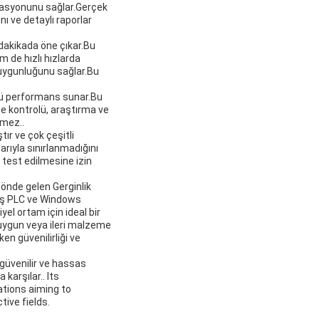
omasyonunu sağlar.Gerçek
nı ve detaylı raporlar
m/dakikada öne çıkar.Bu
m de hızlı hızlarda
 uygunluğunu sağlar.Bu
tü performans sunar.Bu
te kontrolü, araştırma ve
lmez..
ır ve çok çeşitli
rıyla sınırlanmadığını
test edilmesine izin
 önde gelen Gerginlik
şmiş PLC ve Windows
yel ortam için ideal bir
 uygun veya ileri malzeme
en güvenilirliği ve
güvenilir ve hassas
karşılar.. Its
ations aiming to
tive fields.