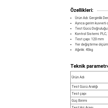
Özellikleri:
Ürün Adı: Gerginlik 
Ayrıca gerim kuvveti c
Test Gücü Doğruluğu
Kontrol Sistemi: PLC
Test çapı: 120 mm
Yer değiştirme ölçü
Ağırlık: 45kg
Teknik parametre
Ürün Adı
Test Gücü Aralığı
Test çapı
Güç Birimi
Test Hız Arası