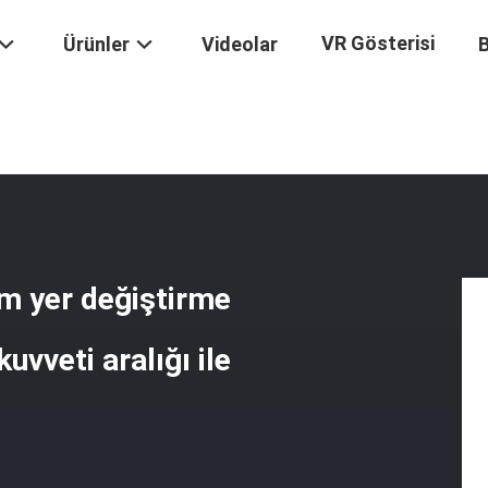
VR Gösterisi
Ürünler
Videolar
B
apasitesi, 0.001mm Yer Değiştirme Doğruluğu Ve 0.5-500kN Test Kuvveti 
m yer değiştirme
vveti aralığı ile