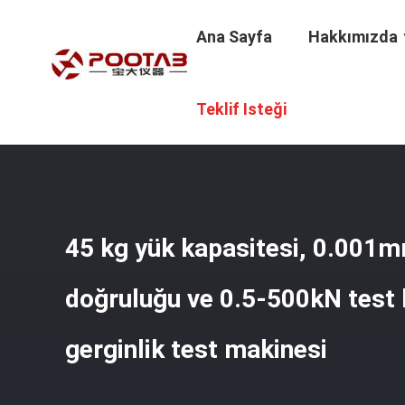
Ana Sayfa
Hakkımızda
Ana Sayfa
/
Ürünler
/
Gerilim Test Makinesi
/
45 Kg Yük K
Teklif Isteği
45 kg yük kapasitesi, 0.001m
doğruluğu ve 0.5-500kN test ku
gerginlik test makinesi