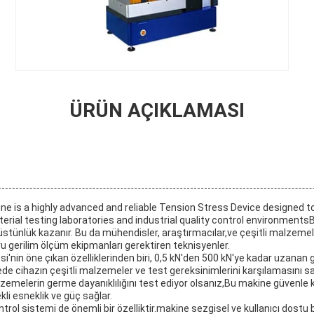
ÜRÜN AÇIKLAMASI
e is a highly advanced and reliable Tension Stress Device designed t
ial testing laboratories and industrial quality control environments
üstünlük kazanır. Bu da mühendisler, araştırmacılar,ve çeşitli malzemele
u gerilim ölçüm ekipmanları gerektiren teknisyenler.
si'nin öne çıkan özelliklerinden biri, 0,5 kN'den 500 kN'ye kadar uzanan
ede cihazın çeşitli malzemeler ve test gereksinimlerini karşılamasını sa
emelerin germe dayanıklılığını test ediyor olsanız,Bu makine güvenle k
kli esneklik ve güç sağlar.
rol sistemi de önemli bir özelliktir.makine sezgisel ve kullanıcı dostu