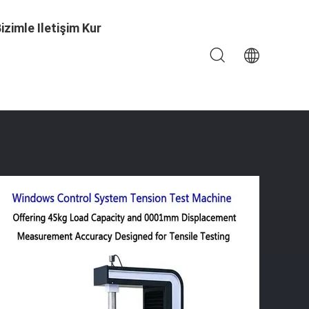
izimle Iletişim Kur
Aralığı Ile Gerginlik Test Makinesi