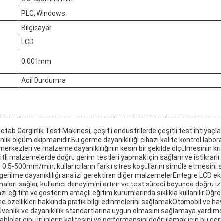
PLC, Windows
Bilgisayar
LCD
0.001mm
Acil Durdurma
b Gerginlik Test Makinesi, çeşitli endüstrilerde çeşitli test ihtiyaçlar
inlik ölçüm ekipmanıdır.Bu germe dayanıklılığı cihazı kalite kontrol laborat
erkezleri ve malzeme dayanıklılığının kesin bir şekilde ölçülmesinin kr
itli malzemelerde doğru gerim testleri yapmak için sağlam ve istikrarlı 
ğı 0.5-500mm/min, kullanıcıların farklı stres koşullarını simüle etmesini
e gerilme dayanıklılığı analizi gerektiren diğer malzemelerEntegre LCD e
ları sağlar, kullanıcı deneyimini artırır ve test süreci boyunca doğru iz
hazı eğitim ve gösterim amaçlı eğitim kurumlarında sıklıkla kullanılır.Öğre
 özellikleri hakkında pratik bilgi edinmelerini sağlamakOtomobil ve hav
güvenlik ve dayanıklılık standartlarına uygun olmasını sağlamaya yardımc
kablolar gibi ürünlerin kalitesini ve performansını doğrulamak için bu ger