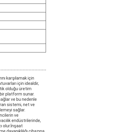
ını karşılamak için
uvarları için idealdir,
itik olduğu üretim
bir platform sunar.
 sağlar ve bu nedenle
kran sistemi, net ve
lemeyi sağlar.
ncilerin ve
acılık endüstrilerinde,
ı olur.İnşaat
me dayanıklılığı cihazına