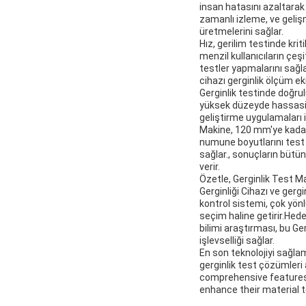
insan hatasını azaltarak
zamanlı izleme, ve gelişm
üretmelerini sağlar.
Hız, gerilim testinde kri
menzil kullanıcıların çeş
testler yapmalarını sağl
cihazı gerginlik ölçüm eki
Gerginlik testinde doğr
yüksek düzeyde hassasiyet
geliştirme uygulamaları i
Makine, 120 mm'ye kadar 
numune boyutlarını test 
sağlar., sonuçların büt
verir.
Özetle, Gerginlik Test Ma
Gerginliği Cihazı ve ger
kontrol sistemi, çok yönl
seçim haline getirir.Hed
bilimi araştırması, bu Ge
işlevselliği sağlar.
En son teknolojiyi sağla
gerginlik test çözümleri a
comprehensive features 
enhance their material t