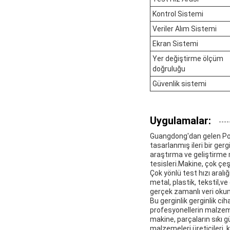
Kontrol Sistemi
Veriler Alım Sistemi
Ekran Sistemi
Yer değiştirme ölçüm
doğruluğu
Güvenlik sistemi
Uygulamalar:
Guangdong'dan gelen Poota
tasarlanmış ileri bir gerg
araştırma ve geliştirme m
tesisleri.Makine, çok çeş
Çok yönlü test hızı aralı
metal, plastik, tekstil,v
gerçek zamanlı veri okuma
Bu gerginlik gerginlik ci
profesyonellerin malzeme
makine, parçaların sıkı 
malzemeleri üreticileri, 