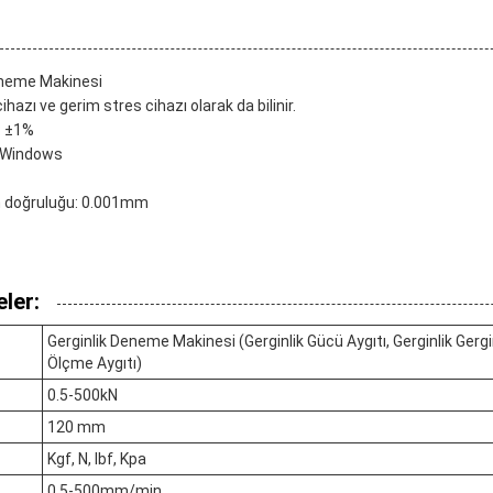
Deneme Makinesi
ihazı ve gerim stres cihazı olarak da bilinir.
: ±1%
, Windows
m doğruluğu: 0.001mm
ler:
Gerginlik Deneme Makinesi (Gerginlik Gücü Aygıtı, Gerginlik Gerginl
Ölçme Aygıtı)
0.5-500kN
120 mm
Kgf, N, lbf, Kpa
0.5-500mm/min