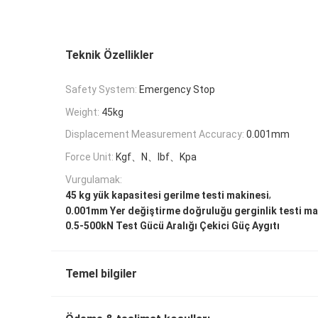
Teknik Özellikler
Safety System:
Emergency Stop
Weight:
45kg
Displacement Measurement Accuracy:
0.001mm
Force Unit:
Kgf、N、lbf、Kpa
Vurgulamak:
,
45 kg yük kapasitesi gerilme testi makinesi
0.001mm Yer değiştirme doğruluğu gerginlik testi ma
0.5-500kN Test Gücü Aralığı Çekici Güç Aygıtı
Temel bilgiler