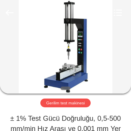
Perfect
International
Instruments
Co.,
Ltd.
All
EV
Rights
Reserved.
ÜRÜNLER
VIDEOLAR
SG
Gerilim test makinesi
GÖSTERISI
± 1% Test Gücü Doğruluğu, 0,5-500
mm/min Hız Arası ve 0.001 mm Yer
HAKKIMIZDA