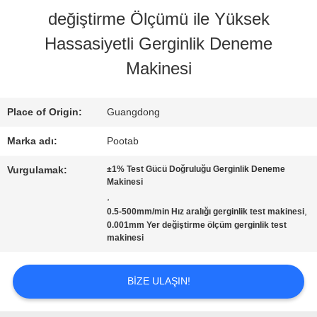
değiştirme Ölçümü ile Yüksek
Hassasiyetli Gerginlik Deneme
FABRIKA
Makinesi
TURU
Place of Origin:
Guangdong
KALITE
Marka adı:
Pootab
KONTROL
Vurgulamak:
±1% Test Gücü Doğruluğu Gerginlik Deneme
Makinesi
,
BIR
,
0.5-500mm/min Hız aralığı gerginlik test makinesi
0.001mm Yer değiştirme ölçüm gerginlik test
TEKLIF
makinesi
ISTEĞI
BIZE ULAŞIN!