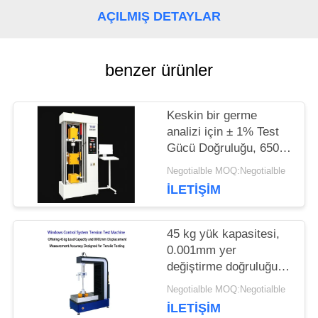
SITE
AÇILMIŞ DETAYLAR
HARITASI
benzer ürünler
PRIVACY
Keskin bir germe
POLICY
analizi için ± 1% Test
Gücü Doğruluğu, 650
mm Maksimum
Negotialble MOQ:Negotialble
Genişliği ve 120 mm
İLETIŞIM
Test Diametresi ile
Gerim Test Makinesi
45 kg yük kapasitesi,
0.001mm yer
değiştirme doğruluğu
ve 0.5-500kN test
Negotialble MOQ:Negotialble
kuvveti aralığı ile
İLETIŞIM
gerginlik test makinesi