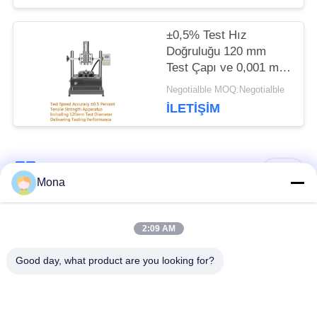
±0,5% Test Hız
Doğruluğu 120 mm
Test Çapı ve 0,001 mm
Yer değiştirme Ölçüm
Negotialble MOQ:Negotialble
Doğruluğu ile Gerginlik
İLETIŞIM
Test Makinesi
Popüler Kategoriler
Tüm
Mona
Üniversal test
2:09 AM
gerilim test makinesi
makinesi
Good day, what product are you looking for?
Gerilme test
malzeme test
makinesi
makinesi