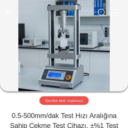
Perfect
International
Instruments
Co.,
Ltd.
All
EV
Rights
Reserved.
ÜRÜNLER
VIDEOLAR
SG
Gerilim test makinesi
GÖSTERISI
0.5-500mm/dak Test Hızı Aralığına
Sahip Çekme Test Cihazı, ±%1 Test
HAKKIMIZDA