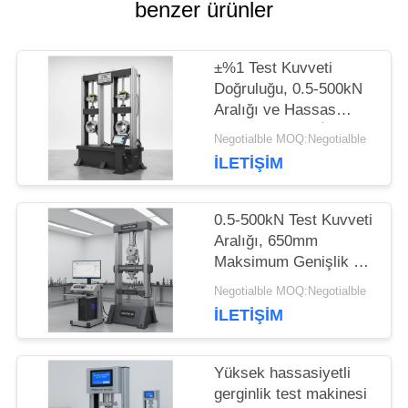
SITE
benzer ürünler
HARITASI
±%1 Test Kuvveti
Doğruluğu, 0.5-500kN
Aralığı ve Hassas
PRIVACY
Çekme Testleri İçin
Negotialble MOQ:Negotialble
POLICY
650mm Maksimum
İLETIŞIM
Genişliğe Sahip Çekme
Test Makinesi
0.5-500kN Test Kuvveti
Aralığı, 650mm
Maksimum Genişlik ve
±%1 Kuvvet
Negotialble MOQ:Negotialble
Doğruluğuna Sahip
İLETIŞIM
Bilgisayar Veri Toplama
Çekme Test Cihazı
Yüksek hassasiyetli
gerginlik test makinesi