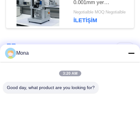
0.001mm yer
değiştirme doğruluğu
Negotialble MOQ:Negotialble
ve 120mm test çapı ile
İLETIŞIM
AC220V / 50Hz 1PH
tarafından çalıştırılır
Popüler Kategoriler
Tüm
Mona
Üniversal test
3:20 AM
gerilim test makinesi
makinesi
Good day, what product are you looking for?
Gerilme test
malzeme test
makinesi
makinesi
sıkıştırma test
Yapışma Test Cihazı
makinesi