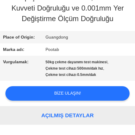
Kuvveti Doğruluğu ve 0.001mm Yer
Değiştirme Ölçüm Doğruluğu
FABRIKA
TURU
Place of Origin:
Guangdong
Marka adı:
Pootab
KALITE
Vurgulamak:
,
50kg çekme dayanımı test makinesi
KONTROL
,
Çekme test cihazı 500mm/dak hız
Çekme test cihazı 0.5mm/dak
BIR
BIZE ULAŞIN!
TEKLIF
ISTEĞI
AÇILMIŞ DETAYLAR