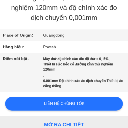
CHƯƠNG
nghiệm 120mm và độ chính xác đo
TRÌNH
dịch chuyển 0,001mm
VR
Place of Origin:
Guangdong
VỀ
Hàng hiệu:
Pootab
CHÚNG
Điểm nổi bật:
,
,
Máy thử độ chính xác tốc độ thử ± 0
5%
Thiết bị sức kéo có đường kính thử nghiệm
120mm
TÔI
,
0.001mm Độ chính xác đo dịch chuyển Thiết bị đo
căng thẳng
THAM
LIÊN HỆ CHÚNG TÔI!
QUAN
NHÀ
MỞ RA CHI TIẾT