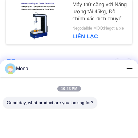
Máy thử căng với Năng
SƠ
lượng tải 45kg, Độ
chính xác dịch chuyển
ĐỒ
0,001mm và phạm vi
Negotialble MOQ:Negotialble
lực thử 0,5-500kN
TRANG
LIÊN LẠC
WEB
Danh mục phổ biến
Tất cả
Mona
PRIVACY
các
POLICY
Máy kiểm tra sức
10:23 PM
Máy kiểm tra đa năng
căng
Good day, what product are you looking for?
Máy thí nghiệm vật
Máy thử độ bền kéo
liệu
Máy kiểm tra độ bám