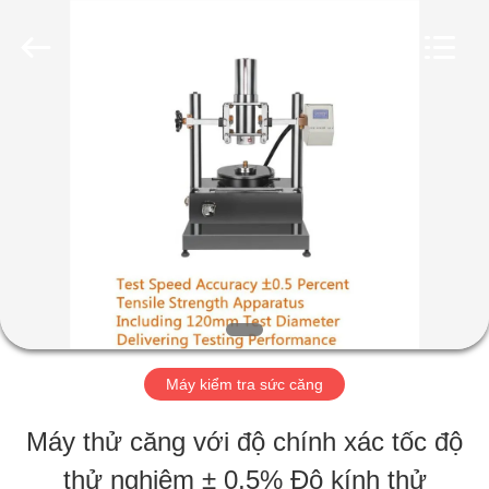
-
2026
Perfect
International
Instruments
Co.,
TRANG
Ltd.
All
Rights
CHỦ
Reserved.
CÁC
SẢN
PHẨM
Máy kiểm tra sức căng
VIDEO
Máy thử căng với độ chính xác tốc độ
thử nghiệm ± 0,5% Độ kính thử