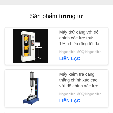
MÁY
Sản phẩm tương tự
KIỂM
SOÁT
Máy thử căng với độ
chính xác lực thử ±
CHẤT
1%, chiều rộng tối đa
650mm và đường kính
LƯỢNG
Negotialble MOQ:Negotialble
thử nghiệm 120mm để
LIÊN LẠC
phân tích căng chính
xác
YÊU
Máy kiểm tra căng
thẳng chính xác cao
CẦU
với độ chính xác lực
BÁO
thử ± 1%, phạm vi tốc
Negotialble MOQ:Negotialble
độ 0,5-500mm/min và
LIÊN LẠC
GIÁ
đo dịch chuyển
0,001mm