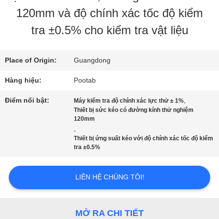
CHƯƠNG
120mm và độ chính xác tốc độ kiểm
TRÌNH
tra ±0.5% cho kiểm tra vật liệu
VR
Place of Origin:
Guangdong
VỀ
Hàng hiệu:
Pootab
CHÚNG
Điểm nổi bật:
,
Máy kiểm tra độ chính xác lực thử ± 1%
Thiết bị sức kéo có đường kính thử nghiệm
120mm
TÔI
,
Thiết bị ứng suất kéo với độ chính xác tốc độ kiểm
tra ±0.5%
THAM
LIÊN HỆ CHÚNG TÔI!
QUAN
NHÀ
MỞ RA CHI TIẾT