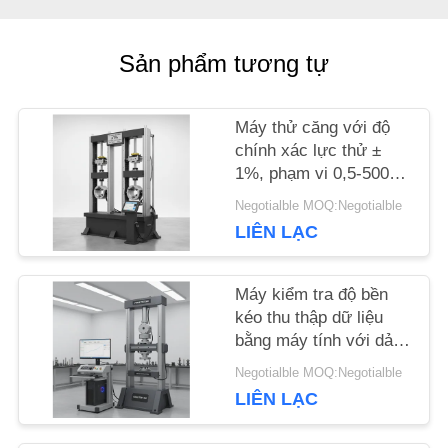
MÁY
Sản phẩm tương tự
KIỂM
SOÁT
Máy thử căng với độ
chính xác lực thử ±
CHẤT
1%, phạm vi 0,5-500kN
và chiều rộng tối đa
LƯỢNG
Negotialble MOQ:Negotialble
650mm để thử nghiệm
LIÊN LẠC
kéo chính xác
YÊU
Máy kiểm tra độ bền
kéo thu thập dữ liệu
CẦU
bằng máy tính với dải
BÁO
lực kiểm tra 0,5-
Negotialble MOQ:Negotialble
500kN, chiều rộng tối
LIÊN LẠC
GIÁ
đa 650mm và độ chính
xác lực ±1%