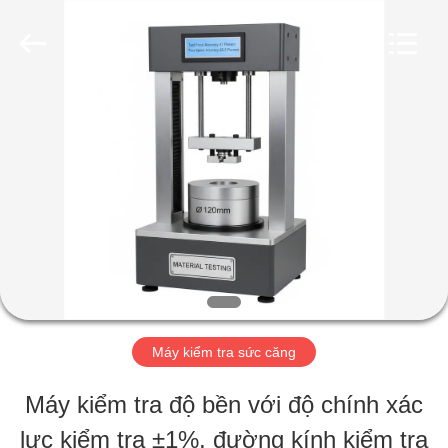
-
2026
Perfect
International
Instruments
Co.,
TRANG
Ltd.
All
Rights
CHỦ
Reserved.
CÁC
SẢN
PHẨM
Máy kiểm tra sức căng
VIDEO
Máy kiểm tra độ bền với độ chính xác
lực kiểm tra ±1%, đường kính kiểm tra