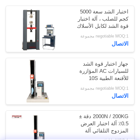
الموقع
اختبار الشد سعة 5000
كجم للصلب ، آلة اختبار
قوة الشد لكابل الأسلاك
PRIVACY
POLICY
negotiable MOQ:1 مجموعة
الاتصال
جهاز اختبار قوة الشد
للسيارات AC المؤازرة
للأقنعة الطبية 10S
القابضة
negotiable MOQ:1 مجموعة
الاتصال
2000N / 200KG دقة ±
0.5٪ آلة اختبار العرض
المزدوج التلقائي آلة
التحكم المزدوج