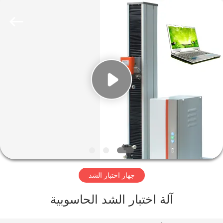
Perfect
International
Instruments
Co.,
Ltd.
All
Rights
Reserved.
بيت
منتجات
أشرطة
فيديو
عرض
جهاز اختبار الشد
الواقع
الافتراضي
آلة اختبار الشد الحاسوبية