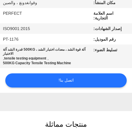
معلومات
مكان المنشأ:
وقوانغدونغ ، والصين
عنا
اسم العلامة
PERFECT
التجارية:
إصدار الشهادات:
ISO9001:2015
جولة
رقم الموديل:
PT-1176
في
تسليط الضوء:
آلة قوة الشد ، معدات اختبار الشد ، 500KG قدرة الشد آلة
المعمل
الاختبار
,
,
tensile testing equipment
500KG Capacity Tensile Testing Machine
رقابة
جودة
اتصل بنا!
اطلب
اقتباس
منتجات مماثلة
خريطة