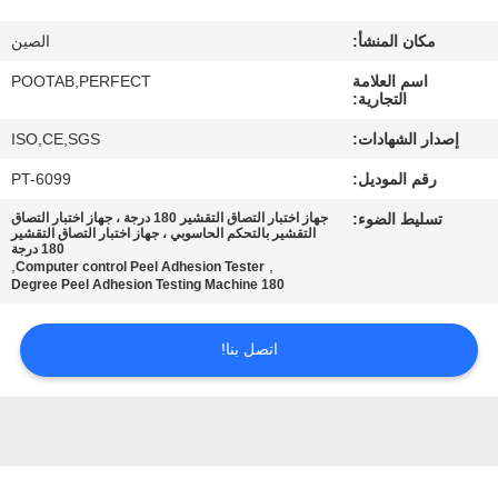
معلومات
مكان المنشأ:
الصين
عنا
اسم العلامة
POOTAB,PERFECT
التجارية:
جولة
إصدار الشهادات:
ISO,CE,SGS
في
رقم الموديل:
PT-6099
المعمل
تسليط الضوء:
جهاز اختبار التصاق التقشير 180 درجة ، جهاز اختبار التصاق
التقشير بالتحكم الحاسوبي ، جهاز اختبار التصاق التقشير
180 درجة
رقابة
,
,
Computer control Peel Adhesion Tester
180 Degree Peel Adhesion Testing Machine
جودة
اتصل بنا!
اطلب
اقتباس
خريطة