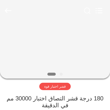
Perfect
International
Instruments
Co.,
Ltd.
All
Rights
Reserved.
بيت
منتجات
أشرطة
فيديو
عرض
قشر اختبار قوة
الواقع
الافتراضي
180 درجة قشر التصاق اختبار 30000 مم
في الدقيقة