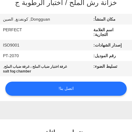
خزانة رش الملح / اختبار الرطوبة ج
معلومات
عنا
مكان المنشأ:
Dongguan, كونغدنغ, الصين
اسم العلامة
PERFECT
جولة
التجارية:
في
إصدار الشهادات:
ISO9001
المعمل
رقم الموديل:
PT-2070
تسليط الضوء:
,
غرفة اختبار ضباب الملح ، غرفة ضباب الملح
رقابة
salt fog chamber
جودة
اتصل بنا!
اطلب
اقتباس
خريطة