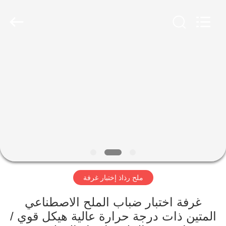
Perfect
International
Instruments
Co.,
Ltd.
All
Rights
Reserved.
بيت
منتجات
أشرطة
فيديو
عرض
ملح رذاذ إختبار غرفة
الواقع
الافتراضي
غرفة اختبار ضباب الملح الاصطناعي
المتين ذات درجة حرارة عالية هيكل قوي /