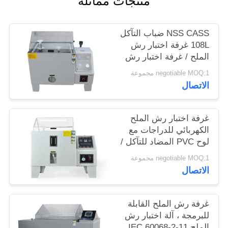
منتجات مماثلة
الموقع
NSS CASS ضباب التآكل
PRIVACY
108L غرفة اختبار رش
الملح / غرفة اختبار رش
POLICY
الماء
negotiable MOQ:1 مجموعة
الاتصال
غرفة اختبار رش الملح
الكهربائي للدراجات مع
لوح PVC المضاد للتآكل /
اختبار رش الملح / غرفة
negotiable MOQ:1 مجموعة
التآكل الدوري
الاتصال
غرفة رش الملح القابلة
للبرمجة ، آلة اختبار رش
الملح IEC 60068-2-11