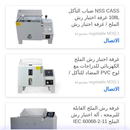
الموقع
NSS CASS ضباب التآكل
108L غرفة اختبار رش
الملح / غرفة اختبار رش
PRIVACY
الماء
POLICY
negotiable MOQ:1 مجموعة
الاتصال
غرفة اختبار رش الملح
الكهربائي للدراجات مع
لوح PVC المضاد للتآكل /
اختبار رش الملح / غرفة
negotiable MOQ:1 مجموعة
التآكل الدوري
الاتصال
غرفة رش الملح القابلة
للبرمجة ، آلة اختبار رش
الملح IEC 60068-2-11