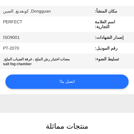
معلومات
مكان المنشأ:
Dongguan, كونغدنغ, الصين
عنا
اسم العلامة
PERFECT
التجارية:
جولة
إصدار الشهادات:
ISO9001
في
رقم الموديل:
PT-2070
المعمل
تسليط الضوء:
,
معدات اختبار رش الملح ، غرفة الضباب الملح
salt fog chamber
رقابة
جودة
اتصل بنا!
اطلب
اقتباس
منتجات مماثلة
خريطة