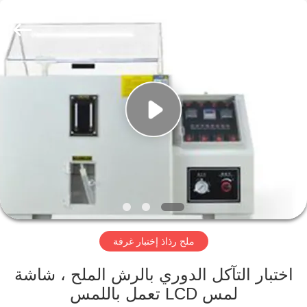
Perfect
International
Instruments
Co.,
Ltd.
All
Rights
Reserved.
بيت
منتجات
أشرطة
فيديو
عرض
ملح رذاذ إختبار غرفة
الواقع
الافتراضي
اختبار التآكل الدوري بالرش الملح ، شاشة
لمس LCD تعمل باللمس