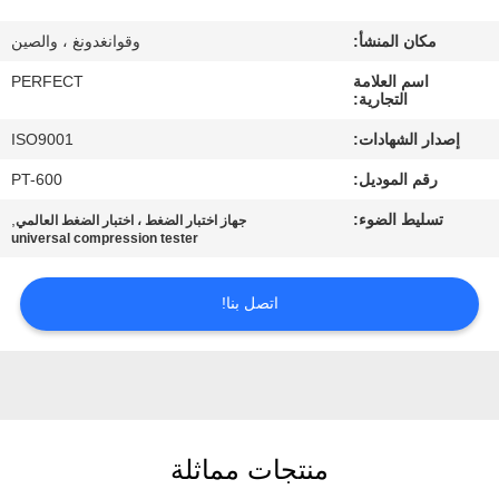
معلومات
مكان المنشأ:
وقوانغدونغ ، والصين
عنا
اسم العلامة
PERFECT
التجارية:
جولة
إصدار الشهادات:
ISO9001
في
رقم الموديل:
PT-600
المعمل
تسليط الضوء:
,
جهاز اختبار الضغط ، اختبار الضغط العالمي
universal compression tester
رقابة
جودة
اتصل بنا!
اطلب
اقتباس
منتجات مماثلة
خريطة