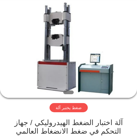
Perfect
International
Instruments
Co.,
Ltd.
All
Rights
Reserved.
بيت
منتجات
أشرطة
فيديو
عرض
ضغط يختبر آلة
الواقع
الافتراضي
آلة اختبار الضغط الهيدروليكي / جهاز
التحكم في ضغط الانضغاط العالمي