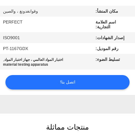
معلومات
مكان المنشأ:
وقوانغدونغ ، والصين
عنا
اسم العلامة
PERFECT
التجارية:
جولة
إصدار الشهادات:
ISO9001
في
رقم الموديل:
PT-1167GDX
المعمل
تسليط الضوء:
,
اختبار المواد العالمي ، جهاز اختبار المواد
material testing apparatus
رقابة
جودة
اتصل بنا!
اطلب
اقتباس
منتجات مماثلة
خريطة