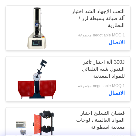
الموقع
التعب الإجهاد الشد اختبار
آلة صيانة بسيطة لزر /
البطارية
PRIVACY
POLICY
negotiable MOQ:1 مجموعة
الاتصال
300J آلة اختبار تأثير
البندول شبه التلقائي
للمواد المعدنية
negotiable MOQ:1 مجموعة
الاتصال
قضبان التسليح اختبار
المواد العالمية ، لوحات
معدنية اسطوانة
الخرسانة معدات ضغط