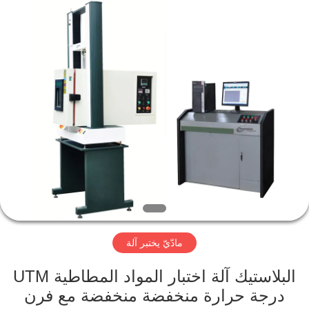
Perfect
International
Instruments
Co.,
Ltd.
All
Rights
Reserved.
بيت
منتجات
أشرطة
فيديو
عرض
مادّيّ يختبر آلة
الواقع
الافتراضي
البلاستيك آلة اختبار المواد المطاطية UTM
درجة حرارة منخفضة منخفضة مع فرن