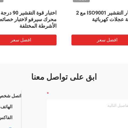
جهاز قياس قوة التقشير 90، ، آلة
بكرة دوارة دوارة كهربائية GBT
2792 مجموعتان
ر
افضل سعر
ابق على تواصل معنا
اتصل شخص 
الهاتف :
الفاكس