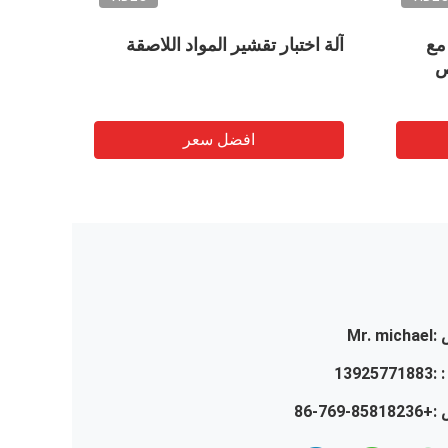
180 درجة قشر التصاق اختبار
30000 مم في الدقيقة
مجموعة عجلات كهرب
افضل سعر
افضل س
:
Mr. michael
 :
13925771883
 :
+86-769-85818236