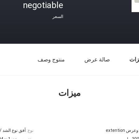
negotiable
السعر
زات
صالة عرض
منتوج وصف
ميزات
extention
نوع:
أفق نوع الشد /
يختبر سرعة:
1 ~ 400MM / دقيقة