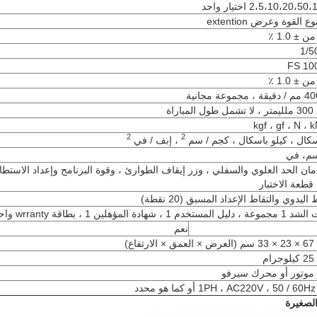
2،5،10،20، اختيار واحد
القوة وعرض extention
± 1.0 ٪
1/5
± 1.0 ٪
اراة
kgf ، gf ، N ، k
2
2
سكال ، كيلو باسكال ، كجم / سم
، إبف / في
سم، في
مان الحد العلوي والسفلي ، وزر إيقاف الطوارئ ، وقوة البرنامج وإعداد الاستطال
طعة الاختبار
 اليدوي والتقاط الإعداد المسبق (20 نقطة)
م 1 ، شهادة المؤهلين 1 ، بطاقة wrranty واحد
نعم
فاع)
م
 موتور أو محرك سيرفو
1PH ، AC220V ، 50 / 60 أو كما هو محدد
الصغيرة