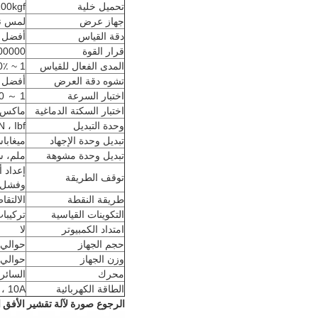
تحميل خلية
50،100kgf
جهاز عرض
لمس نوع 
دقة القياس
أفضل من 
قرار القوة
00000
المدى الفعال للقياس
1 ~ 100٪ FS
تشوه دقة العرض
أفضل من 
اختبار السرعة
1 ～ 400 مم / دقيقة ، مجموعة مجانية
اختبار السكتة الدماغية
ماكس 300 ملليمتر ، لا تشمل طول المب
وحدة التبديل
N ، Ibf
تبديل وحدة الإجهاد
ميغابا
تبديل وحدة مشوهة
ملم، 
إعداد أ
توقف الطريقة
وفشل ق
طريقة النقطة
الالتقاط
التكوينات القياسية
تركيبات الشد 1 مجموعة ، دليل المستخد
امتداد الكمبيوتر
لا
حجم الجهاز
حوالي 67 × 23 × 33 سم (العرض × العمق × الارت
وزن الجهاز
حوالي 25 كيلوجرا
محرك
السائر
الطاقة الكهربائية
Hz ، 10A
الرجوع صورة
لآلة تقشير الأفق 