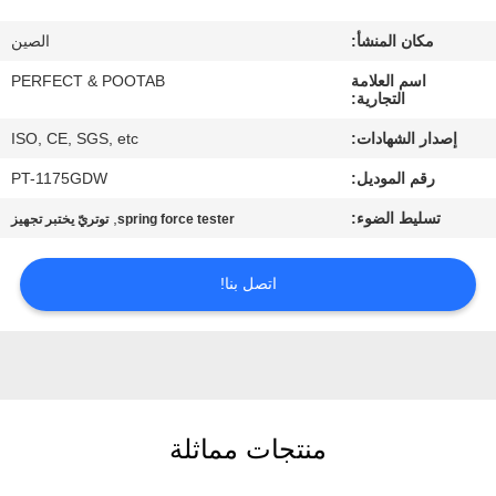
معلومات
مكان المنشأ:
الصين
عنا
اسم العلامة
PERFECT & POOTAB
التجارية:
جولة
إصدار الشهادات:
ISO, CE, SGS, etc
في
رقم الموديل:
PT-1175GDW
المعمل
تسليط الضوء:
,
spring force tester
توتريّ يختبر تجهيز
رقابة
اتصل بنا!
جودة
اطلب
اقتباس
منتجات مماثلة
خريطة