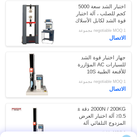
الموقع
اختبار الشد سعة 5000
كجم للصلب ، آلة اختبار
قوة الشد لكابل الأسلاك
PRIVACY
negotiable MOQ:1 مجموعة
POLICY
الاتصال
جهاز اختبار قوة الشد
للسيارات AC المؤازرة
للأقنعة الطبية 10S
القابضة
negotiable MOQ:1 مجموعة
الاتصال
2000N / 200KG دقة ±
0.5٪ آلة اختبار العرض
المزدوج التلقائي آلة
التحكم المزدوج
negotiable MOQ:1 مجموعة