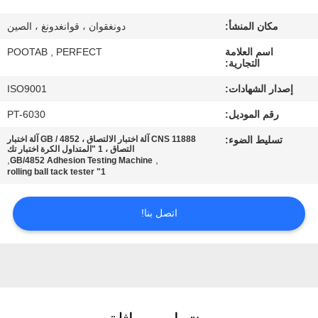
معلومات
مكان المنشأ:
دونغقوان ، قوانغدونغ ، الصين
عنا
اسم العلامة
POOTAB , PERFECT
التجارية:
جولة
إصدار الشهادات:
ISO9001
في
رقم الموديل:
PT-6030
المعمل
تسليط الضوء:
CNS 11888 آلة اختبار الالتصاق ، GB / 4852 آلة اختبار
التصاق ، 1 "المتداول الكرة اختبار تك
,
,
GB/4852 Adhesion Testing Machine
رقابة
1" rolling ball tack tester
جودة
اتصل بنا!
اطلب
اقتباس
خريطة