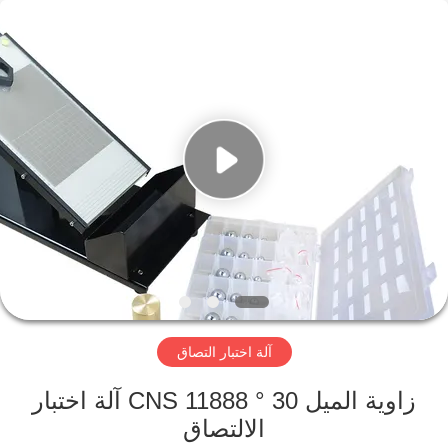
Perfect
International
Instruments
Co.,
Ltd.
All
Rights
Reserved.
بيت
منتجات
أشرطة
فيديو
عرض
آلة اختبار التصاق
الواقع
الافتراضي
زاوية الميل 30 ° CNS 11888 آلة اختبار
الالتصاق