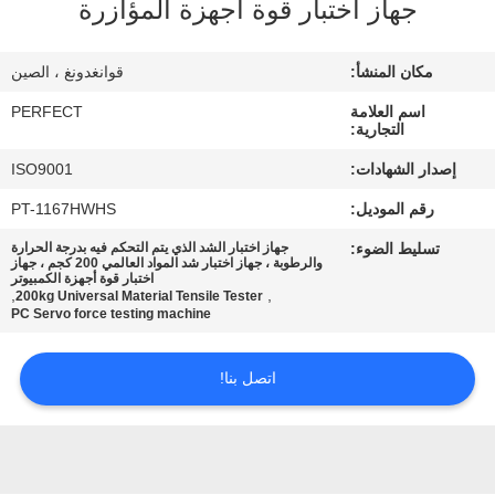
جهاز اختبار قوة أجهزة المؤازرة
معلومات
عنا
مكان المنشأ:
قوانغدونغ ، الصين
اسم العلامة
PERFECT
جولة
التجارية:
في
إصدار الشهادات:
ISO9001
المعمل
رقم الموديل:
PT-1167HWHS
تسليط الضوء:
جهاز اختبار الشد الذي يتم التحكم فيه بدرجة الحرارة
رقابة
والرطوبة ، جهاز اختبار شد المواد العالمي 200 كجم ، جهاز
اختبار قوة أجهزة الكمبيوتر
,
,
200kg Universal Material Tensile Tester
جودة
PC Servo force testing machine
اطلب
اتصل بنا!
اقتباس
خريطة