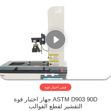
Perfect
International
Instruments
Co.,
Ltd.
All
Rights
Reserved.
بيت
منتجات
أشرطة
فيديو
عرض
قشر اختبار قوة
الواقع
الافتراضي
ASTM D903 90D جهاز اختبار قوة
التقشير لقطع القوالب