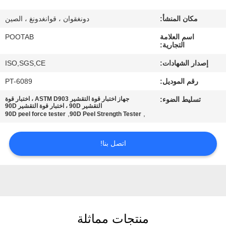
معلومات
مكان المنشأ:
دونغقوان ، قوانغدونغ ، الصين
عنا
اسم العلامة
POOTAB
التجارية:
جولة
إصدار الشهادات:
ISO,SGS,CE
في
رقم الموديل:
PT-6089
المعمل
تسليط الضوء:
جهاز اختبار قوة التقشير ASTM D903 ، اختبار قوة
التقشير 90D ، اختبار قوة التقشير 90D
,
,
90D peel force tester
90D Peel Strength Tester
رقابة
جودة
اتصل بنا!
اطلب
اقتباس
منتجات مماثلة
خريطة