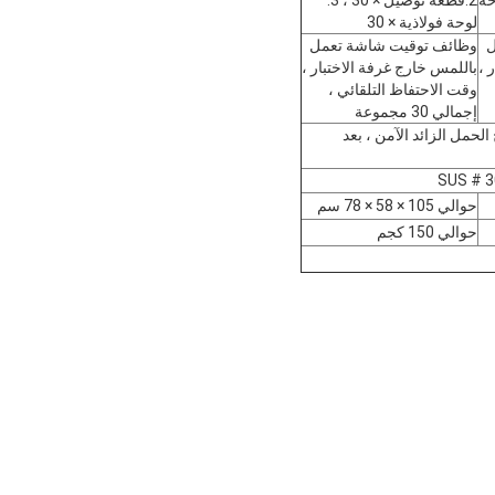
 20 3. لوحة
2.قطعة توصيل × 30 ، 3.
لوحة فولاذية × 30
ل
وظائف توقيت شاشة تعمل
 ،
باللمس خارج غرفة الاختبار ،
وقت الاحتفاظ التلقائي ،
إجمالي 30 مجموعة
ربائي بدرجة حرارة زائدة EGO ، مفتاح الحمل الزائد الآمن ، بعد
حوالي 105 × 58 × 78 سم
حوالي 150 كجم