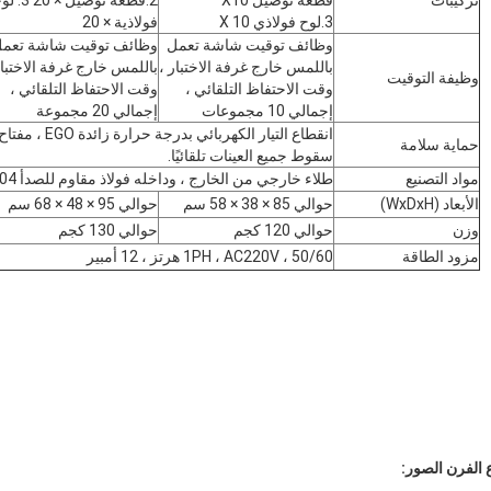
تركيبات
قطعة توصيل X10
2.قطعة توصيل ×
3.لوح فولاذي X 10
فولاذية × 20
وظائف توقيت شاشة تعمل
وظائف توقيت شاشة تعم
باللمس خارج غرفة الاختبار ،
باللمس خارج غرفة الاختبار
وظيفة التوقيت
وقت الاحتفاظ التلقائي ،
وقت الاحتفاظ التلقائي ،
إجمالي 10 مجموعات
إجمالي 20 مجموعة
انقطاع التيار الكه
حماية سلامة
سقوط جميع العينات تلقائيًا.
مواد التصنيع
طلاء خارجي من الخارج ، وداخله فولاذ مقاوم للصدأ SUS # 304
الأبعاد (WxDxH)
حوالي 85 × 38 × 58 سم
حوالي 95 × 48 × 68 سم
وزن
حوالي 120 كجم
حوالي 130 كجم
مزود الطاقة
1PH ، AC220V ، 50/60 هرتز ، 12 أمبير
 الفرن الصور: