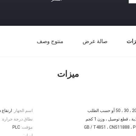
زات
صالة عرض
منتوج وصف
ميزات
اسم الجهاز:
ارتفاع 
ة ، قطع توصيل ، وزن 1 كجم
نطاق درجة حرارة:
0
GB / T4851 ، CNS11888 ، 
مؤقت:
PLC
إبراز: