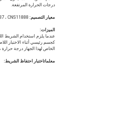
درجات الحرارة المرتفعة.
معيار التصميم:
GB / T2792 ، GB / T4851 ، PSTC-7 ، CNS11887 ، CNS11888
الميزات:
عندما يلزم استخدام الشريط الل
كجسم رئيسي أثناء الاختبار اللاص
الخاص لهذا الجهاز درجة حرارة مسا
معلمات
اختبار احتفاظ الشريط
: