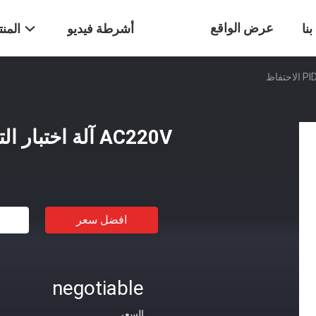
عرض الواقع
نا
أشرطة فيديو
المن
الافتراضي
AC220V آلة اختبار التصاق PID الاحتفاظ
افضل سعر
negotiable
السعر