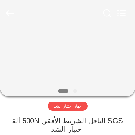
Perfect
International
Instruments
Co.,
Ltd.
All
Rights
Reserved.
بيت
منتجات
أشرطة
فيديو
عرض
جهاز اختبار الشد
الواقع
الافتراضي
SGS الناقل الشريط الأفقي 500N آلة
اختبار الشد