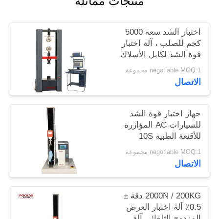
منتجات مماثلة
الموقع
اختبار الشد سعة 5000
PRIVACY
كجم للصلب ، آلة اختبار
قوة الشد لكابل الأسلاك
POLICY
negotiable MOQ:1 مجموعة
الاتصال
جهاز اختبار قوة الشد
للسيارات AC المؤازرة
للأقنعة الطبية 10S
القابضة
negotiable MOQ:1 مجموعة
الاتصال
2000N / 200KG دقة ±
0.5٪ آلة اختبار العرض
المزدوج التلقائي آلة