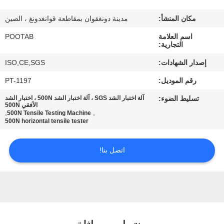
معلومات
مكان المنشأ:
مدينة دونغقوان بمقاطعة قوانغدونغ ، الصين
عنا
اسم العلامة
POOTAB
التجارية:
جولة
إصدار الشهادات:
ISO,CE,SGS
في
رقم الموديل:
PT-1197
المعمل
تسليط الضوء:
آلة اختبار الشد SGS ، آلة اختبار الشد 500N ، اختبار الشد
الأفقي 500N
,
,
500N Tensile Testing Machine
رقابة
500N horizontal tensile tester
جودة
اتصل بنا!
اطلب
اقتباس
خريطة