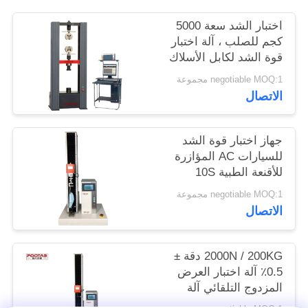
الموقع
اختبار الشد سعة 5000
كجم للصلب ، آلة اختبار
قوة الشد لكابل الأسلاك
PRIVACY
POLICY
negotiable MOQ:1 مجموعة
الاتصال
جهاز اختبار قوة الشد
للسيارات AC المؤازرة
للأقنعة الطبية 10S
القابضة
negotiable MOQ:1 مجموعة
الاتصال
2000N / 200KG دقة ±
0.5٪ آلة اختبار العرض
المزدوج التلقائي آلة
التحكم المزدوج