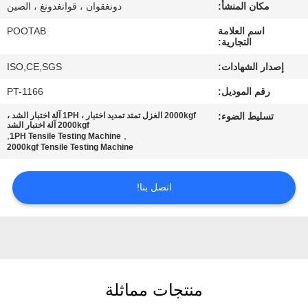
معلومات
مكان المنشأ:
دونغقوان ، قوانغدونغ ، الصين
عنا
اسم العلامة
POOTAB
التجارية:
إصدار الشهادات:
ISO,CE,SGS
جولة
رقم الموديل:
PT-1166
في
تسليط الضوء:
2000kgf الغزل تمتد تمديد اختبار ، 1PH آلة اختبار الشد ،
المعمل
2000kgf آلة اختبار الشد
,
,
1PH Tensile Testing Machine
2000kgf Tensile Testing Machine
رقابة
جودة
اتصل بنا!
اطلب
اقتباس
منتجات مماثلة
خريطة