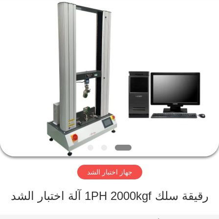
Perfect
International
Instruments
Co.,
Ltd.
All
Rights
Reserved.
بيت
منتجات
أشرطة
فيديو
عرض
جهاز اختبار الشد
الواقع
الافتراضي
رقيقة سلك 1PH 2000kgf آلة اختبار الشد