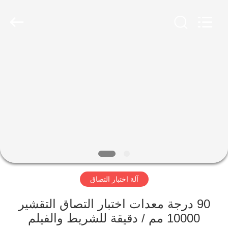
Perfect
International
Instruments
Co.,
Ltd.
All
Rights
Reserved.
بيت
منتجات
أشرطة
فيديو
عرض
آلة اختبار التصاق
الواقع
الافتراضي
90 درجة معدات اختبار التصاق التقشير
10000 مم / دقيقة للشريط والفيلم