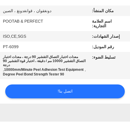
معلومات
مكان المنشأ:
دونغقوان ، قوانغدونغ ، الصين
عنا
اسم العلامة
POOTAB & PERFECT
التجارية:
جولة
إصدار الشهادات:
ISO,CE,SGS
في
رقم الموديل:
PT-6099
المعمل
تسليط الضوء:
معدات اختبار التصاق التقشير 90 درجة ، معدات اختبار
التصاق التقشير 10000 مم / دقيقة ، اختبار قوة التقشير 90
درجة
رقابة
,
,
10000mm/Minute Peel Adhesion Test Equipment
90 Degree Peel Bond Strength Tester
جودة
اتصل بنا!
اطلب
اقتباس
خريطة