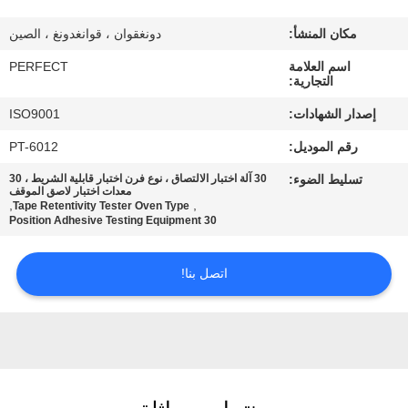
معلومات
مكان المنشأ:
دونغقوان ، قوانغدونغ ، الصين
عنا
اسم العلامة
PERFECT
التجارية:
جولة
إصدار الشهادات:
ISO9001
في
رقم الموديل:
PT-6012
المعمل
تسليط الضوء:
30 آلة اختبار الالتصاق ، نوع فرن اختبار قابلية الشريط ، 30
معدات اختبار لاصق الموقف
,
,
Tape Retentivity Tester Oven Type
رقابة
30 Position Adhesive Testing Equipment
جودة
اتصل بنا!
اطلب
اقتباس
خريطة