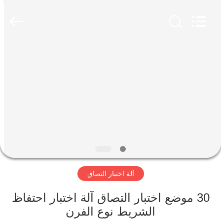
Perfect
International
Instruments
Co.,
Ltd.
All
Rights
Reserved.
بيت
منتجات
أشرطة
فيديو
عرض
آلة اختبار التصاق
الواقع
الافتراضي
30 موضع اختبار التصاق آلة اختبار احتفاظ
الشريط نوع الفرن