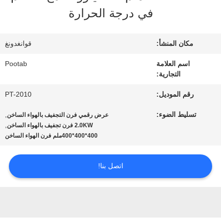
الافتراضي
في درجة الحرارة
معلومات
مكان المنشأ:
قوانغدونغ
عنا
اسم العلامة
Pootab
التجارية:
جولة
رقم الموديل:
PT-2010
تسليط الضوء:
,
في
عرض رقمي فرن التجفيف بالهواء الساخن
,
2.0KW فرن تجفيف بالهواء الساخن
400*400*400ملم فرن الهواء الساخن
المعمل
اتصل بنا!
رقابة
جودة