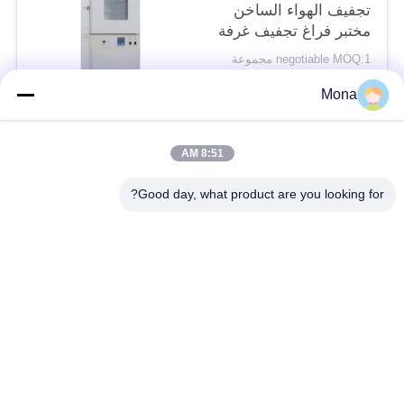
تجفيف الهواء الساخن
مختبر فراغ تجفيف غرفة
الاختبار
negotiable MOQ:1 مجموعة
الاتصال
Mona
8:51 AM
فئات شعبية
جميع
Good day, what product are you looking for?
آلة اختبار التوتر
عالميّ يختبر آلة
جهاز اختبار الشد
مادّيّ يختبر آلة
ضغط يختبر آلة
آلة اختبار التصاق
قشر اختبار قوة
بيئيّ إختبار غرفة