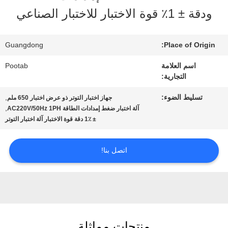
الافتراضي
ودقة ± 1٪ قوة الاختبار للاختبار الصناعي
معلومات
Guangdong
Place of Origin:
عنا
اسم العلامة
Pootab
التجارية:
جولة
تسليط الضوء:
,
جهاز اختبار التوتر ذو عرض اختبار 650 ملم
,
آلة اختبار ضغط إمدادات الطاقة AC220V/50Hz 1PH
في
± 1٪ دقة قوة الاختبار آلة اختبار التوتر
المعمل
اتصل بنا!
رقابة
جودة
منتجات مماثلة