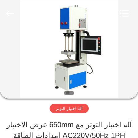
Perfect
International
Instruments
Co.,
Ltd.
All
بيت
Rights
Reserved.
منتجات
أشرطة
فيديو
آلة اختبار التوتر
عرض
آلة اختبار التوتر مع 650mm عرض الاختبار
الواقع
AC220V/50Hz 1PH إمدادات الطاقة