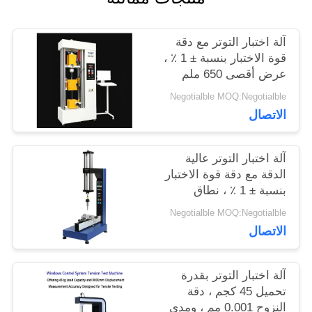
اطلب
آلة اختبار التوتر مع دقة
اقتباس
قوة الاختبار بنسبة ± 1 ٪ ،
عرض أقصى 650 ملم
وقطر الاختبار 120 ملم
خريطة
Negotialble MOQ:Negotialble
لتحليل التوتر الدقيق
الاتصال
الموقع
آلة اختبار التوتر عالية
PRIVACY
الدقة مع دقة قوة الاختبار
بنسبة ± 1 ٪ ، نطاق
POLICY
السرعة 0.5-500 ملم /
Negotialble MOQ:Negotialble
دقيقة وقياس الانحراف
الاتصال
0.001 ملم
آلة اختبار التوتر بقدرة
تحميل 45 كجم ، دقة
النزوح 0.001 مم ، ومدى