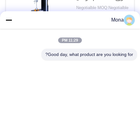
قوة الاختبار 0.5-500kN
Negotialble MOQ:Negotialble
الاتصال
Mona
11:29 PM
فئات شعبية
جميع
Good day, what product are you looking for?
آلة اختبار التوتر
عالميّ يختبر آلة
جهاز اختبار الشد
مادّيّ يختبر آلة
ضغط يختبر آلة
آلة اختبار التصاق
قشر اختبار قوة
بيئيّ إختبار غرفة