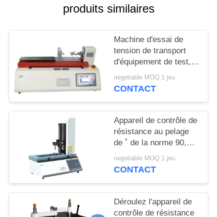
produits similaires
PLAN
DU
Machine d'essai de
SITE
tension de transport
d'équipement de test,
d'adhésif et de film de
negotiable MOQ:1 jeu
PRIVACY
peau de ceinture
CONTACT
horizontale
POLICY
Appareil de contrôle de
résistance au pelage
de ˚ de la norme 90,
machine d'essai de
negotiable MOQ:1 jeu
peau de force de
CONTACT
libération
Déroulez l'appareil de
contrôle de résistance