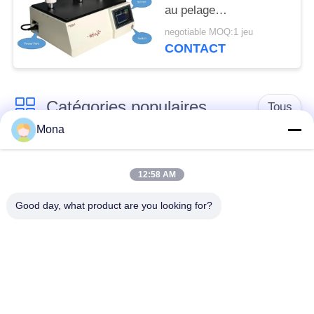
au pelage
d'adhérence/bande
negotiable MOQ:1 jeu
sensible à la pression
CONTACT
à grande vitesse
déroulent l'appareil de
contrôle de force
Catégories populaires
Tous
Mona
machine d'essai de
Machine d'essai
tension
universelle
12:58 AM
Good day, what product are you looking for?
Machine d'essai
Matériel test Machine
traction
Machine d'essai de
Machine d'essai
compression
d'adhérence