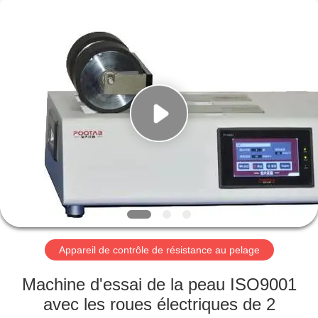
2026
Perfect
International
Instruments
Co.,
Ltd.
All
Rights
MAISON
Reserved.
PRODUITS
VIDÉOS
EXPOSITION
DE
VR
Appareil de contrôle de résistance au pelage
Machine d'essai de la peau ISO9001
AU
avec les roues électriques de 2