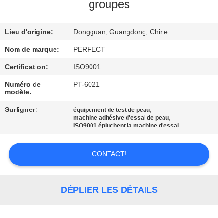
SUJET
groupes
DE
Lieu d'origine:
Dongguan, Guangdong, Chine
NOUS
Nom de marque:
PERFECT
VISITE
Certification:
ISO9001
D'USINE
Numéro de
PT-6021
modèle:
CONTRÔLE
Surligner:
,
équipement de test de peau
,
machine adhésive d'essai de peau
DE
ISO9001 épluchent la machine d'essai
QUALITÉ
CONTACT!
DEMANDEZ
UNE
DÉPLIER LES DÉTAILS
CITATION