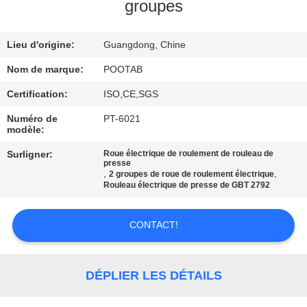
SUJET
groupes
DE
Lieu d'origine:
Guangdong, Chine
NOUS
Nom de marque:
POOTAB
VISITE
Certification:
ISO,CE,SGS
D'USINE
Numéro de
PT-6021
modèle:
CONTRÔLE
Surligner:
Roue électrique de roulement de rouleau de
presse
,
,
2 groupes de roue de roulement électrique
DE
Rouleau électrique de presse de GBT 2792
QUALITÉ
CONTACT!
DEMANDEZ
UNE
DÉPLIER LES DÉTAILS
CITATION