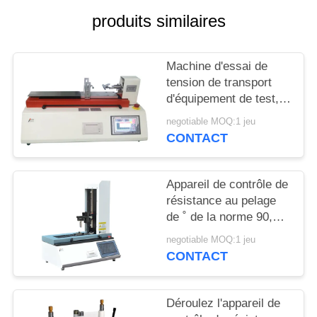
produits similaires
PLAN
DU
Machine d'essai de
SITE
tension de transport
d'équipement de test,
d'adhésif et de film de
PRIVACY
negotiable MOQ:1 jeu
peau de ceinture
CONTACT
POLICY
horizontale
Appareil de contrôle de
résistance au pelage
de ˚ de la norme 90,
machine d'essai de
negotiable MOQ:1 jeu
peau de force de
CONTACT
libération
Déroulez l'appareil de