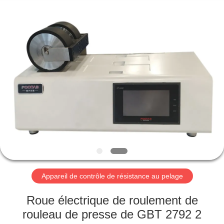
2026
Perfect
International
Instruments
Co.,
Ltd.
All
Rights
MAISON
Reserved.
PRODUITS
VIDÉOS
EXPOSITION
DE
VR
Appareil de contrôle de résistance au pelage
Roue électrique de roulement de
AU
rouleau de presse de GBT 2792 2