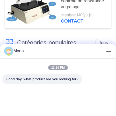
contrôle de résistance
au pelage
d'adhérence/bande
negotiable MOQ:1 jeu
sensible à la pression
CONTACT
à grande vitesse
déroulent l'appareil de
contrôle de force
Catégories populaires
Tous
Mona
machine d'essai de
Machine d'essai
tension
universelle
11:26 PM
Good day, what product are you looking for?
Machine d'essai
Matériel test Machine
traction
Machine d'essai de
Machine d'essai
compression
d'adhérence