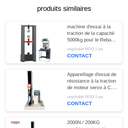
produits similaires
PLAN
DU
machine d'essai à la
SITE
traction de la capacité
5000kg pour le Rebar
en acier, machine
PRIVACY
negotiable MOQ:1 jeu
d'essai de résistance à
CONTACT
POLICY
la traction de câble
Appareillage d'essai de
résistance à la traction
de moteur servo à C.A.
pour la participation
negotiable MOQ:1 jeu
médicale des masques
CONTACT
10S
2000N / 200KG