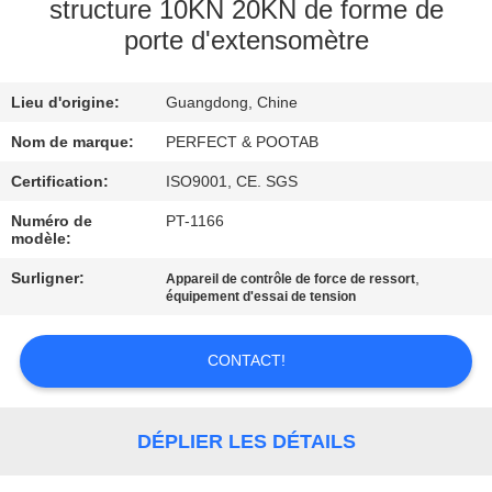
SUJET
structure 10KN 20KN de forme de
porte d'extensomètre
DE
NOUS
Lieu d'origine:
Guangdong, Chine
VISITE
Nom de marque:
PERFECT & POOTAB
D'USINE
Certification:
ISO9001, CE. SGS
Numéro de
PT-1166
modèle:
CONTRÔLE
Surligner:
,
Appareil de contrôle de force de ressort
DE
équipement d'essai de tension
QUALITÉ
CONTACT!
DEMANDEZ
UNE
DÉPLIER LES DÉTAILS
CITATION