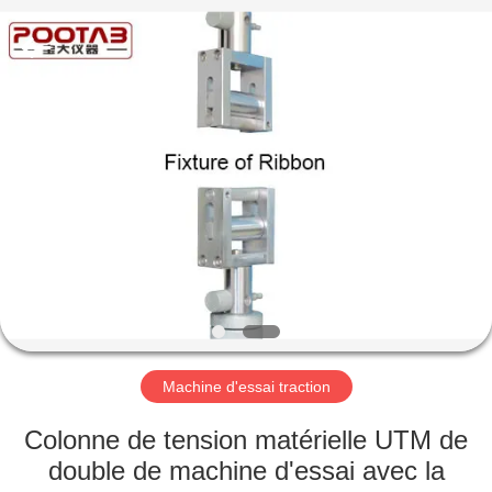
2026
Perfect
International
Instruments
Co.,
Ltd.
All
Rights
MAISON
Reserved.
PRODUITS
VIDÉOS
EXPOSITION
DE
VR
Machine d'essai traction
Colonne de tension matérielle UTM de
AU
double de machine d'essai avec la