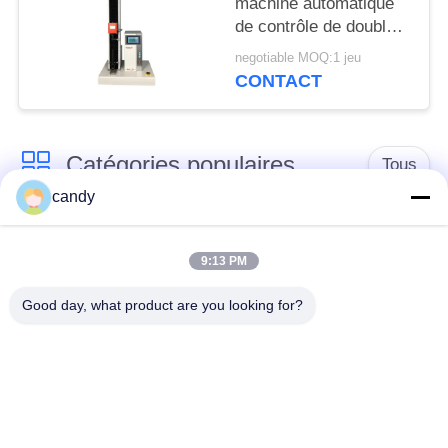
machine automatique
de contrôle de double
d'affichage de machine
negotiable MOQ:1 jeu
d'essai de l'exactitude
CONTACT
±0.5% double
Catégories populaires
Tous
candy
machine d'essai de
Machine d'essai
tension
universelle
9:13 PM
Good day, what product are you looking for?
Machine d'essai
Matériel test Machine
traction
Machine d'essai de
Machine d'essai
compression
d'adhérence